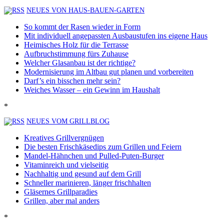
NEUES VON HAUS-BAUEN-GARTEN
So kommt der Rasen wieder in Form
Mit individuell angepassten Ausbaustufen ins eigene Haus
Heimisches Holz für die Terrasse
Aufbruchstimmung fürs Zuhause
Welcher Glasanbau ist der richtige?
Modernisierung im Altbau gut planen und vorbereiten
Darf’s ein bisschen mehr sein?
Weiches Wasser – ein Gewinn im Haushalt
*
NEUES VOM GRILLBLOG
Kreatives Grillvergnügen
Die besten Frischkäsedips zum Grillen und Feiern
Mandel-Hähnchen und Pulled-Puten-Burger
Vitaminreich und vielseitig
Nachhaltig und gesund auf dem Grill
Schneller marinieren, länger frischhalten
Gläsernes Grillparadies
Grillen, aber mal anders
*