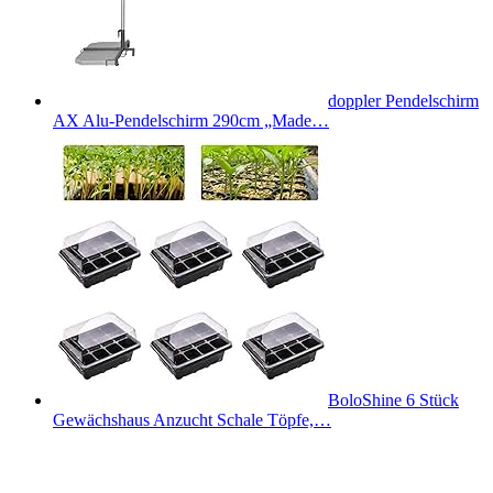
doppler Pendelschirm
AX Alu-Pendelschirm 290cm „Made…
BoloShine 6 Stück
Gewächshaus Anzucht Schale Töpfe,…