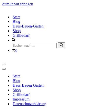
Zum Inhalt springen
Start
Blog
Haus-Bauen-Garten
Shop
Grillbedarf
Suchen
nach …
Warenkorb
0
Navigationsmenü
Navigationsmenü
Start
Blog
Haus-Bauen-Garten
Shop
Grillbedarf
Impressum
Datenschutzerklärung