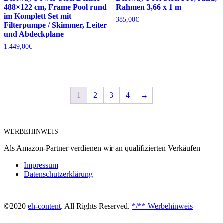
488×122 cm, Frame Pool rund
Rahmen 3,66 x 1 m
im Komplett Set mit
385,00
€
Filterpumpe / Skimmer, Leiter
und Abdeckplane
1.449,00
€
1
2
3
4
→
WERBEHINWEIS
Als Amazon-Partner verdienen wir an qualifizierten Verkäufen
Impressum
Datenschutzerklärung
©2020
eh-content
. All Rights Reserved.
*/** Werbehinweis