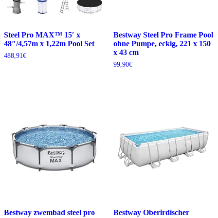
Steel Pro MAX™ 15′ x
Bestway Steel Pro Frame Pool
48″/4,57m x 1,22m Pool Set
ohne Pumpe, eckig, 221 x 150
x 43 cm
488,91
€
99,90
€
Bestway zwembad steel pro
Bestway Oberirdischer