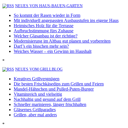
NEUES VON HAUS-BAUEN-GARTEN
So kommt der Rasen wieder in Form
Mit individuell angepassten Ausbaustufen ins eigene Haus
Heimisches Holz für die Terrasse
Aufbruchstimmung fürs Zuhause
Welcher Glasanbau ist der richtige?
Modernisierung im Altbau gut planen und vorbereiten
Darf’s ein bisschen mehr sein?
Weiches Wasser – ein Gewinn im Haushalt
*
NEUES VOM GRILLBLOG
Kreatives Grillvergnügen
Die besten Frischkäsedips zum Grillen und Feiern
Mandel-Hähnchen und Pulled-Puten-Burger
Vitaminreich und vielseitig
Nachhaltig und gesund auf dem Grill
Schneller marinieren, länger frischhalten
Gläsernes Grillparadies
Grillen, aber mal anders
*