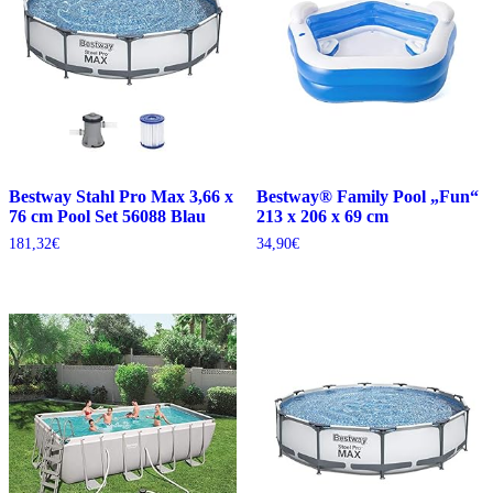
Bestway Stahl Pro Max 3,66 x
Bestway® Family Pool „Fun“
76 cm Pool Set 56088 Blau
213 x 206 x 69 cm
181,32
€
34,90
€