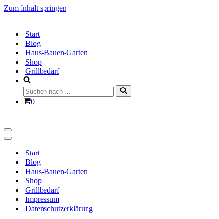
Zum Inhalt springen
Start
Blog
Haus-Bauen-Garten
Shop
Grillbedarf
Suchen
nach …
Warenkorb
0
Navigationsmenü
Navigationsmenü
Start
Blog
Haus-Bauen-Garten
Shop
Grillbedarf
Impressum
Datenschutzerklärung