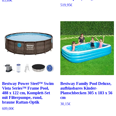
83,89
€
519,95
€
Bestway Power Steel™ Swim
Bestway Family Pool Deluxe,
Vista Series™ Frame Pool,
aufblasbares Kinder-
488 x 122 cm, Komplett-Set
Planschbecken 305 x 183 x 56
mit Filterpumpe, rund,
cm
braune Rattan-Optik
30,15
€
609,00
€