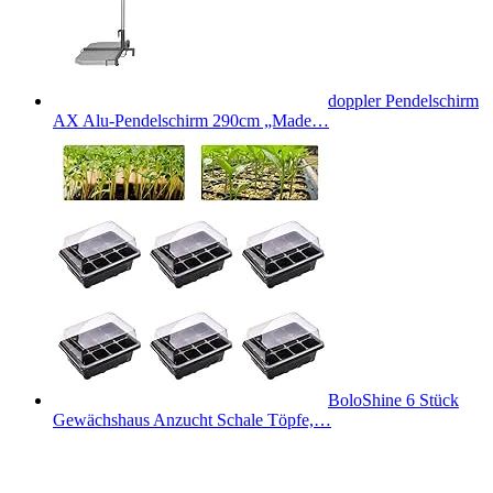
doppler Pendelschirm
AX Alu-Pendelschirm 290cm „Made…
BoloShine 6 Stück
Gewächshaus Anzucht Schale Töpfe,…