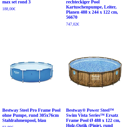
max set rond 3
rechteckiger Pool
Kartuschenpumpe, Leiter,
188,00
€
Planen 488 x 244 x 122 cm,
56670
747,02
€
Bestway Steel Pro Frame Pool
Bestway® Power Steel™
ohne Pumpe, rund 305x76cm
Swim Vista Series™ Ersatz
Stahlrahmenpool, blau
Frame Pool Ø 488 x 122 cm,
Holz-Optik (Pinie), rund