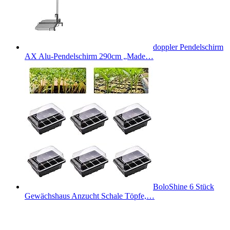
doppler Pendelschirm
AX Alu-Pendelschirm 290cm „Made…
BoloShine 6 Stück
Gewächshaus Anzucht Schale Töpfe,…