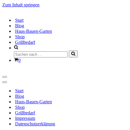
Zum Inhalt springen
Start
Blog
Haus-Bauen-Garten
Shop
Grillbedarf
Suchen
nach …
Warenkorb
0
Navigationsmenü
Navigationsmenü
Start
Blog
Haus-Bauen-Garten
Shop
Grillbedarf
Impressum
Datenschutzerklärung