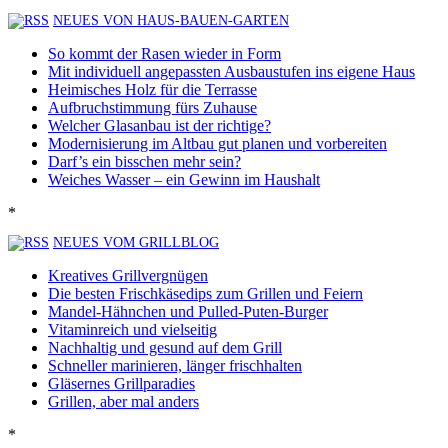
NEUES VON HAUS-BAUEN-GARTEN
So kommt der Rasen wieder in Form
Mit individuell angepassten Ausbaustufen ins eigene Haus
Heimisches Holz für die Terrasse
Aufbruchstimmung fürs Zuhause
Welcher Glasanbau ist der richtige?
Modernisierung im Altbau gut planen und vorbereiten
Darf’s ein bisschen mehr sein?
Weiches Wasser – ein Gewinn im Haushalt
*
NEUES VOM GRILLBLOG
Kreatives Grillvergnügen
Die besten Frischkäsedips zum Grillen und Feiern
Mandel-Hähnchen und Pulled-Puten-Burger
Vitaminreich und vielseitig
Nachhaltig und gesund auf dem Grill
Schneller marinieren, länger frischhalten
Gläsernes Grillparadies
Grillen, aber mal anders
*