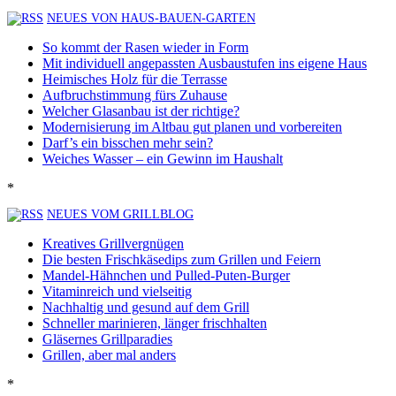
NEUES VON HAUS-BAUEN-GARTEN
So kommt der Rasen wieder in Form
Mit individuell angepassten Ausbaustufen ins eigene Haus
Heimisches Holz für die Terrasse
Aufbruchstimmung fürs Zuhause
Welcher Glasanbau ist der richtige?
Modernisierung im Altbau gut planen und vorbereiten
Darf’s ein bisschen mehr sein?
Weiches Wasser – ein Gewinn im Haushalt
*
NEUES VOM GRILLBLOG
Kreatives Grillvergnügen
Die besten Frischkäsedips zum Grillen und Feiern
Mandel-Hähnchen und Pulled-Puten-Burger
Vitaminreich und vielseitig
Nachhaltig und gesund auf dem Grill
Schneller marinieren, länger frischhalten
Gläsernes Grillparadies
Grillen, aber mal anders
*