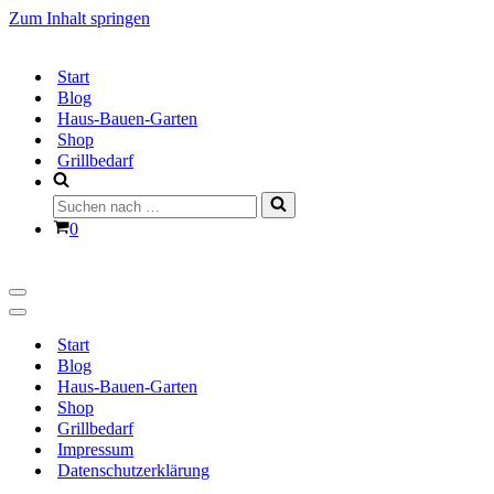
Zum Inhalt springen
Start
Blog
Haus-Bauen-Garten
Shop
Grillbedarf
Suchen
nach …
Warenkorb
0
Navigationsmenü
Navigationsmenü
Start
Blog
Haus-Bauen-Garten
Shop
Grillbedarf
Impressum
Datenschutzerklärung