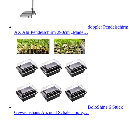
doppler Pendelschirm
AX Alu-Pendelschirm 290cm „Made…
BoloShine 6 Stück
Gewächshaus Anzucht Schale Töpfe,…