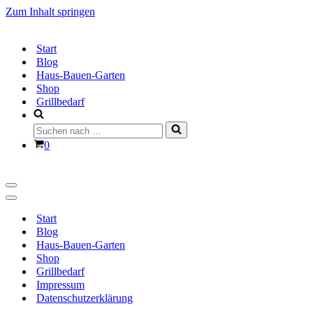
Zum Inhalt springen
Start
Blog
Haus-Bauen-Garten
Shop
Grillbedarf
Suchen
nach …
Warenkorb
0
Navigationsmenü
Navigationsmenü
Start
Blog
Haus-Bauen-Garten
Shop
Grillbedarf
Impressum
Datenschutzerklärung