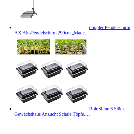
doppler Pendelschirm
AX Alu-Pendelschirm 290cm „Made…
BoloShine 6 Stück
Gewächshaus Anzucht Schale Töpfe,…