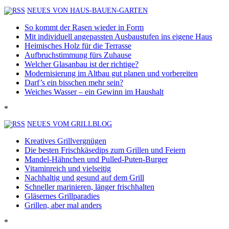
NEUES VON HAUS-BAUEN-GARTEN
So kommt der Rasen wieder in Form
Mit individuell angepassten Ausbaustufen ins eigene Haus
Heimisches Holz für die Terrasse
Aufbruchstimmung fürs Zuhause
Welcher Glasanbau ist der richtige?
Modernisierung im Altbau gut planen und vorbereiten
Darf’s ein bisschen mehr sein?
Weiches Wasser – ein Gewinn im Haushalt
*
NEUES VOM GRILLBLOG
Kreatives Grillvergnügen
Die besten Frischkäsedips zum Grillen und Feiern
Mandel-Hähnchen und Pulled-Puten-Burger
Vitaminreich und vielseitig
Nachhaltig und gesund auf dem Grill
Schneller marinieren, länger frischhalten
Gläsernes Grillparadies
Grillen, aber mal anders
*