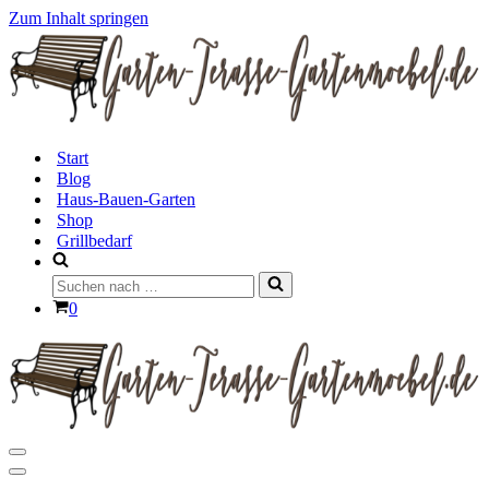
Zum Inhalt springen
Start
Blog
Haus-Bauen-Garten
Shop
Grillbedarf
Suchen
nach …
Warenkorb
0
Navigationsmenü
Navigationsmenü