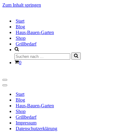
Zum Inhalt springen
Start
Blog
Haus-Bauen-Garten
Shop
Grillbedarf
Suchen
nach …
Warenkorb
0
Navigationsmenü
Navigationsmenü
Start
Blog
Haus-Bauen-Garten
Shop
Grillbedarf
Impressum
Datenschutzerklärung