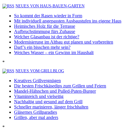
NEUES VON HAUS-BAUEN-GARTEN
So kommt der Rasen wieder in Form
Mit individuell angepassten Ausbaustufen ins eigene Haus
Heimisches Holz für die Terrasse
Aufbruchstimmung fürs Zuhause
Welcher Glasanbau ist der richtige?
Modernisierung im Altbau gut planen und vorbereiten
Darf’s ein bisschen mehr sein?
Weiches Wasser – ein Gewinn im Haushalt
*
NEUES VOM GRILLBLOG
Kreatives Grillvergnügen
Die besten Frischkäsedips zum Grillen und Feiern
Mandel-Hähnchen und Pulled-Puten-Burger
Vitaminreich und vielseitig
Nachhaltig und gesund auf dem Grill
Schneller marinieren, länger frischhalten
Gläsernes Grillparadies
Grillen, aber mal anders
*