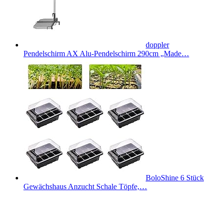
doppler
Pendelschirm AX Alu-Pendelschirm 290cm „Made…
BoloShine 6 Stück
Gewächshaus Anzucht Schale Töpfe,…