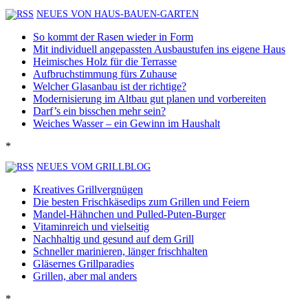
NEUES VON HAUS-BAUEN-GARTEN
So kommt der Rasen wieder in Form
Mit individuell angepassten Ausbaustufen ins eigene Haus
Heimisches Holz für die Terrasse
Aufbruchstimmung fürs Zuhause
Welcher Glasanbau ist der richtige?
Modernisierung im Altbau gut planen und vorbereiten
Darf’s ein bisschen mehr sein?
Weiches Wasser – ein Gewinn im Haushalt
*
NEUES VOM GRILLBLOG
Kreatives Grillvergnügen
Die besten Frischkäsedips zum Grillen und Feiern
Mandel-Hähnchen und Pulled-Puten-Burger
Vitaminreich und vielseitig
Nachhaltig und gesund auf dem Grill
Schneller marinieren, länger frischhalten
Gläsernes Grillparadies
Grillen, aber mal anders
*