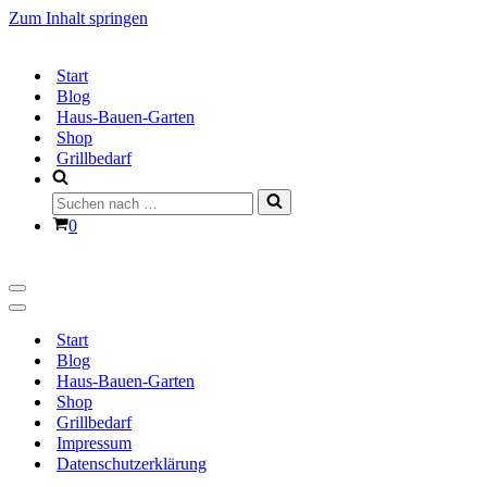
Zum Inhalt springen
Start
Blog
Haus-Bauen-Garten
Shop
Grillbedarf
Suchen
nach …
Warenkorb
0
Navigationsmenü
Navigationsmenü
Start
Blog
Haus-Bauen-Garten
Shop
Grillbedarf
Impressum
Datenschutzerklärung