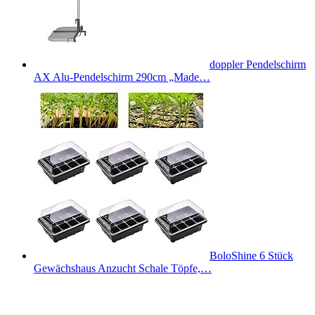
doppler Pendelschirm
AX Alu-Pendelschirm 290cm „Made…
BoloShine 6 Stück
Gewächshaus Anzucht Schale Töpfe,…