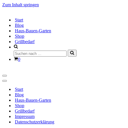
Zum Inhalt springen
Start
Blog
Haus-Bauen-Garten
Shop
Grillbedarf
Suchen
nach …
Warenkorb
0
Navigationsmenü
Navigationsmenü
Start
Blog
Haus-Bauen-Garten
Shop
Grillbedarf
Impressum
Datenschutzerklärung