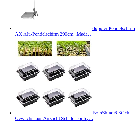
doppler Pendelschirm
AX Alu-Pendelschirm 290cm „Made…
BoloShine 6 Stück
Gewächshaus Anzucht Schale Töpfe,…