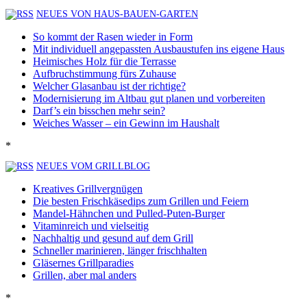
NEUES VON HAUS-BAUEN-GARTEN
So kommt der Rasen wieder in Form
Mit individuell angepassten Ausbaustufen ins eigene Haus
Heimisches Holz für die Terrasse
Aufbruchstimmung fürs Zuhause
Welcher Glasanbau ist der richtige?
Modernisierung im Altbau gut planen und vorbereiten
Darf’s ein bisschen mehr sein?
Weiches Wasser – ein Gewinn im Haushalt
*
NEUES VOM GRILLBLOG
Kreatives Grillvergnügen
Die besten Frischkäsedips zum Grillen und Feiern
Mandel-Hähnchen und Pulled-Puten-Burger
Vitaminreich und vielseitig
Nachhaltig und gesund auf dem Grill
Schneller marinieren, länger frischhalten
Gläsernes Grillparadies
Grillen, aber mal anders
*