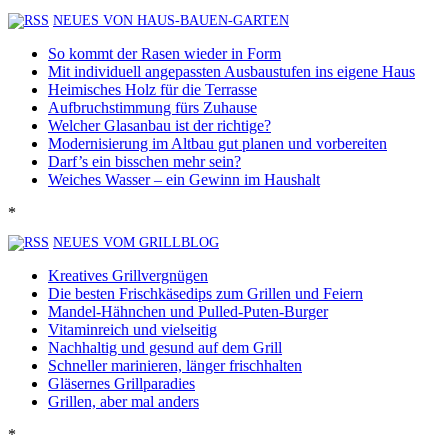
NEUES VON HAUS-BAUEN-GARTEN
So kommt der Rasen wieder in Form
Mit individuell angepassten Ausbaustufen ins eigene Haus
Heimisches Holz für die Terrasse
Aufbruchstimmung fürs Zuhause
Welcher Glasanbau ist der richtige?
Modernisierung im Altbau gut planen und vorbereiten
Darf’s ein bisschen mehr sein?
Weiches Wasser – ein Gewinn im Haushalt
*
NEUES VOM GRILLBLOG
Kreatives Grillvergnügen
Die besten Frischkäsedips zum Grillen und Feiern
Mandel-Hähnchen und Pulled-Puten-Burger
Vitaminreich und vielseitig
Nachhaltig und gesund auf dem Grill
Schneller marinieren, länger frischhalten
Gläsernes Grillparadies
Grillen, aber mal anders
*