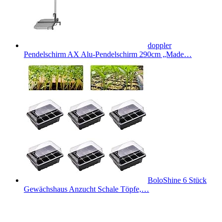
doppler
Pendelschirm AX Alu-Pendelschirm 290cm „Made…
BoloShine 6 Stück
Gewächshaus Anzucht Schale Töpfe,…