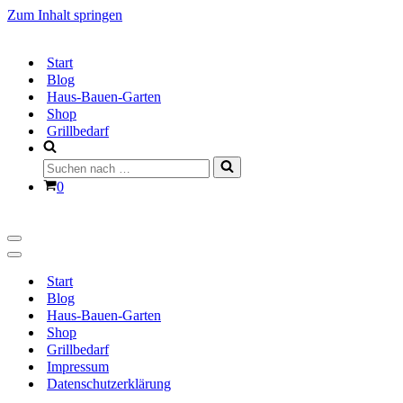
Zum Inhalt springen
Start
Blog
Haus-Bauen-Garten
Shop
Grillbedarf
Suchen
nach …
Warenkorb
0
Navigationsmenü
Navigationsmenü
Start
Blog
Haus-Bauen-Garten
Shop
Grillbedarf
Impressum
Datenschutzerklärung