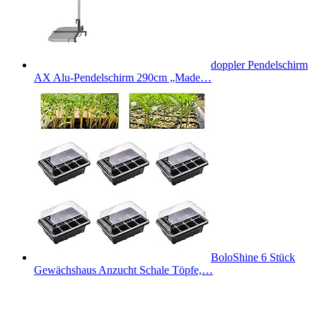
doppler Pendelschirm
AX Alu-Pendelschirm 290cm „Made…
BoloShine 6 Stück
Gewächshaus Anzucht Schale Töpfe,…