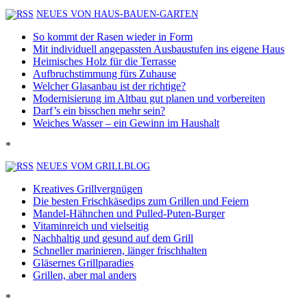
NEUES VON HAUS-BAUEN-GARTEN
So kommt der Rasen wieder in Form
Mit individuell angepassten Ausbaustufen ins eigene Haus
Heimisches Holz für die Terrasse
Aufbruchstimmung fürs Zuhause
Welcher Glasanbau ist der richtige?
Modernisierung im Altbau gut planen und vorbereiten
Darf’s ein bisschen mehr sein?
Weiches Wasser – ein Gewinn im Haushalt
*
NEUES VOM GRILLBLOG
Kreatives Grillvergnügen
Die besten Frischkäsedips zum Grillen und Feiern
Mandel-Hähnchen und Pulled-Puten-Burger
Vitaminreich und vielseitig
Nachhaltig und gesund auf dem Grill
Schneller marinieren, länger frischhalten
Gläsernes Grillparadies
Grillen, aber mal anders
*