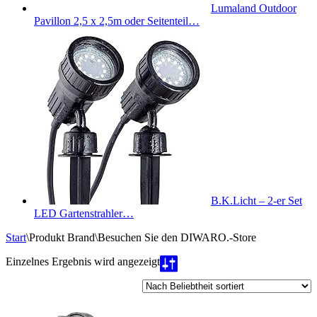
Lumaland Outdoor
Pavillon 2,5 x 2,5m oder Seitenteil…
B.K.Licht – 2-er Set
LED Gartenstrahler…
Start
\
Produkt Brand
\
Besuchen Sie den DIWARO.-Store
Einzelnes Ergebnis wird angezeigt