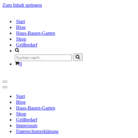
Zum Inhalt springen
Start
Blog
Haus-Bauen-Garten
Shop
Grillbedarf
Suchen
nach …
Warenkorb
0
Navigationsmenü
Navigationsmenü
Start
Blog
Haus-Bauen-Garten
Shop
Grillbedarf
Impressum
Datenschutzerklärung