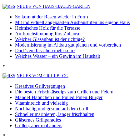
NEUES VON HAUS-BAUEN-GARTEN
So kommt der Rasen wieder in Form
Mit individuell angepassten Ausbaustufen ins eigene Haus
Heimisches Holz für die Terrasse
Aufbruchstimmung fürs Zuhause
Welcher Glasanbau ist der richtige?
Modernisierung im Altbau gut planen und vorbereiten
Darf’s ein bisschen mehr sein?
Weiches Wasser – ein Gewinn im Haushalt
*
NEUES VOM GRILLBLOG
Kreatives Grillvergnügen
Die besten Frischkäsedips zum Grillen und Feiern
Mandel-Hähnchen und Pulled-Puten-Burger
Vitaminreich und vielseitig
Nachhaltig und gesund auf dem Grill
Schneller marinieren, länger frischhalten
Gläsernes Grillparadies
Grillen, aber mal anders
*