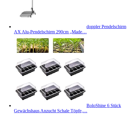
doppler Pendelschirm
AX Alu-Pendelschirm 290cm „Made…
BoloShine 6 Stück
Gewächshaus Anzucht Schale Töpfe,…