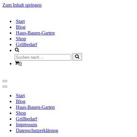
Zum Inhalt springen
Start
Blog
Haus-Bauen-Garten
Shop
Grillbedarf
Suchen
nach …
Warenkorb
0
Navigationsmenü
Navigationsmenü
Start
Blog
Haus-Bauen-Garten
Shop
Grillbedarf
Impressum
Datenschutzerklärung