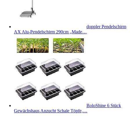
doppler Pendelschirm
AX Alu-Pendelschirm 290cm „Made…
BoloShine 6 Stück
Gewächshaus Anzucht Schale Töpfe,…