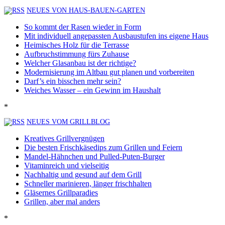
NEUES VON HAUS-BAUEN-GARTEN
So kommt der Rasen wieder in Form
Mit individuell angepassten Ausbaustufen ins eigene Haus
Heimisches Holz für die Terrasse
Aufbruchstimmung fürs Zuhause
Welcher Glasanbau ist der richtige?
Modernisierung im Altbau gut planen und vorbereiten
Darf’s ein bisschen mehr sein?
Weiches Wasser – ein Gewinn im Haushalt
*
NEUES VOM GRILLBLOG
Kreatives Grillvergnügen
Die besten Frischkäsedips zum Grillen und Feiern
Mandel-Hähnchen und Pulled-Puten-Burger
Vitaminreich und vielseitig
Nachhaltig und gesund auf dem Grill
Schneller marinieren, länger frischhalten
Gläsernes Grillparadies
Grillen, aber mal anders
*