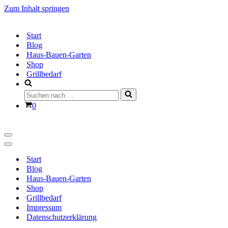
Zum Inhalt springen
Start
Blog
Haus-Bauen-Garten
Shop
Grillbedarf
Suchen
nach …
Warenkorb
0
Navigationsmenü
Navigationsmenü
Start
Blog
Haus-Bauen-Garten
Shop
Grillbedarf
Impressum
Datenschutzerklärung