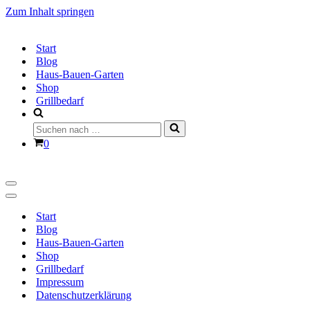
Zum Inhalt springen
Start
Blog
Haus-Bauen-Garten
Shop
Grillbedarf
Suchen
nach …
Warenkorb
0
Navigationsmenü
Navigationsmenü
Start
Blog
Haus-Bauen-Garten
Shop
Grillbedarf
Impressum
Datenschutzerklärung