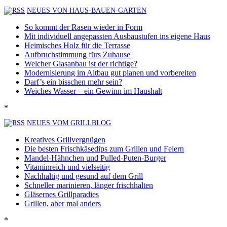
NEUES VON HAUS-BAUEN-GARTEN
So kommt der Rasen wieder in Form
Mit individuell angepassten Ausbaustufen ins eigene Haus
Heimisches Holz für die Terrasse
Aufbruchstimmung fürs Zuhause
Welcher Glasanbau ist der richtige?
Modernisierung im Altbau gut planen und vorbereiten
Darf’s ein bisschen mehr sein?
Weiches Wasser – ein Gewinn im Haushalt
*
NEUES VOM GRILLBLOG
Kreatives Grillvergnügen
Die besten Frischkäsedips zum Grillen und Feiern
Mandel-Hähnchen und Pulled-Puten-Burger
Vitaminreich und vielseitig
Nachhaltig und gesund auf dem Grill
Schneller marinieren, länger frischhalten
Gläsernes Grillparadies
Grillen, aber mal anders
*