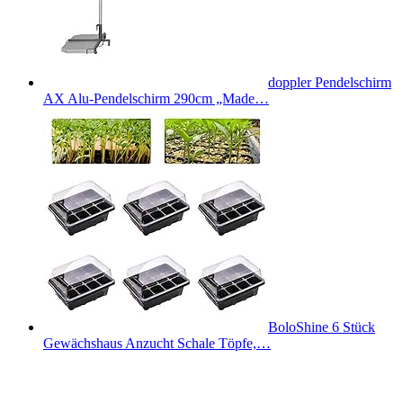
doppler Pendelschirm
AX Alu-Pendelschirm 290cm „Made…
BoloShine 6 Stück
Gewächshaus Anzucht Schale Töpfe,…