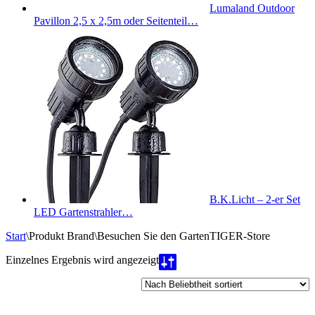
Lumaland Outdoor
Pavillon 2,5 x 2,5m oder Seitenteil…
B.K.Licht – 2-er Set
LED Gartenstrahler…
Start
\
Produkt Brand
\
Besuchen Sie den GartenTIGER-Store
Einzelnes Ergebnis wird angezeigt