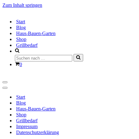
Zum Inhalt springen
Start
Blog
Haus-Bauen-Garten
Shop
Grillbedarf
Suchen
nach …
Warenkorb
0
Navigationsmenü
Navigationsmenü
Start
Blog
Haus-Bauen-Garten
Shop
Grillbedarf
Impressum
Datenschutzerklärung