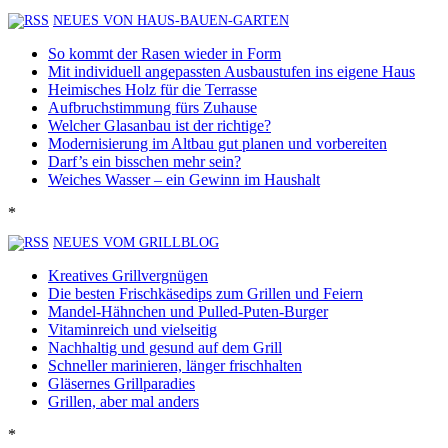
NEUES VON HAUS-BAUEN-GARTEN
So kommt der Rasen wieder in Form
Mit individuell angepassten Ausbaustufen ins eigene Haus
Heimisches Holz für die Terrasse
Aufbruchstimmung fürs Zuhause
Welcher Glasanbau ist der richtige?
Modernisierung im Altbau gut planen und vorbereiten
Darf’s ein bisschen mehr sein?
Weiches Wasser – ein Gewinn im Haushalt
*
NEUES VOM GRILLBLOG
Kreatives Grillvergnügen
Die besten Frischkäsedips zum Grillen und Feiern
Mandel-Hähnchen und Pulled-Puten-Burger
Vitaminreich und vielseitig
Nachhaltig und gesund auf dem Grill
Schneller marinieren, länger frischhalten
Gläsernes Grillparadies
Grillen, aber mal anders
*