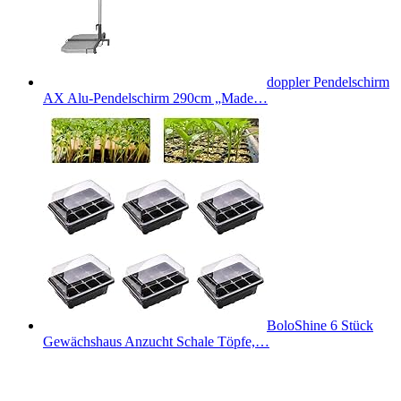
doppler Pendelschirm
AX Alu-Pendelschirm 290cm „Made…
BoloShine 6 Stück
Gewächshaus Anzucht Schale Töpfe,…