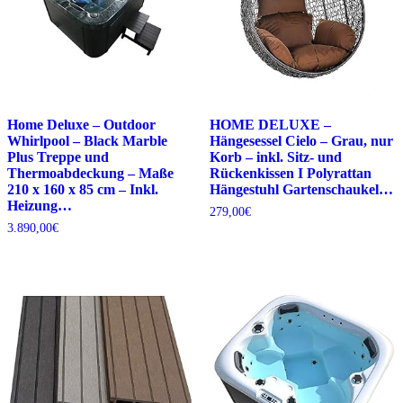
Home Deluxe – Outdoor
HOME DELUXE –
Whirlpool – Black Marble
Hängesessel Cielo – Grau, nur
Plus Treppe und
Korb – inkl. Sitz- und
Thermoabdeckung – Maße
Rückenkissen I Polyrattan
210 x 160 x 85 cm – Inkl.
Hängestuhl Gartenschaukel…
Heizung…
279,00
€
3.890,00
€