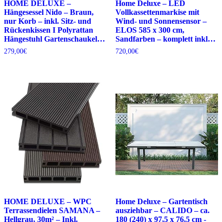
HOME DELUXE –
Home Deluxe – LED
Hängesessel Nido – Braun,
Vollkassettenmarkise mit
nur Korb – inkl. Sitz- und
Wind- und Sonnensensor –
Rückenkissen I Polyrattan
ELOS 585 x 300 cm,
Hängestuhl Gartenschaukel…
Sandfarben – komplett inkl…
279,00
€
720,00
€
HOME DELUXE – WPC
Home Deluxe – Gartentisch
Terrassendielen SAMANA –
ausziehbar – CALIDO – ca.
Hellgrau, 30m² – Inkl.
180 (240) x 97,5 x 76,5 cm -