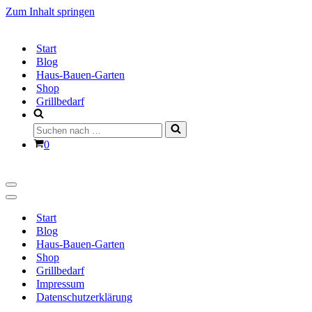
Zum Inhalt springen
Start
Blog
Haus-Bauen-Garten
Shop
Grillbedarf
Suchen
nach …
Warenkorb
0
Navigationsmenü
Navigationsmenü
Start
Blog
Haus-Bauen-Garten
Shop
Grillbedarf
Impressum
Datenschutzerklärung