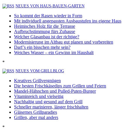
NEUES VON HAUS-BAUEN-GARTEN
So kommt der Rasen wieder in Form
Mit individuell angepassten Ausbaustufen ins eigene Haus
Heimisches Holz für die Terrasse
Aufbruchstimmung fürs Zuhause
Welcher Glasanbau ist der richtige?
Modernisierung im Altbau gut planen und vorbereiten
Darf’s ein bisschen mehr sein?
Weiches Wasser – ein Gewinn im Haushalt
*
NEUES VOM GRILLBLOG
Kreatives Grillvergnügen
Die besten Frischkäsedips zum Grillen und Feiern
Mandel-Hähnchen und Pulled-Puten-Burger
Vitaminreich und vielseitig
Nachhaltig und gesund auf dem Grill
Schneller marinieren, länger frischhalten
Gläsernes Grillparadies
Grillen, aber mal anders
*