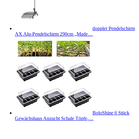
doppler Pendelschirm
AX Alu-Pendelschirm 290cm „Made…
BoloShine 6 Stück
Gewächshaus Anzucht Schale Töpfe,…