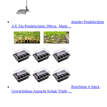
doppler Pendelschirm
AX Alu-Pendelschirm 290cm „Made…
BoloShine 6 Stück
Gewächshaus Anzucht Schale Töpfe,…