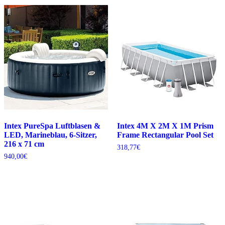
Intex PureSpa Luftblasen &
Intex 4M X 2M X 1M Prism
LED, Marineblau, 6-Sitzer,
Frame Rectangular Pool Set
216 x 71 cm
318,77
€
940,00
€