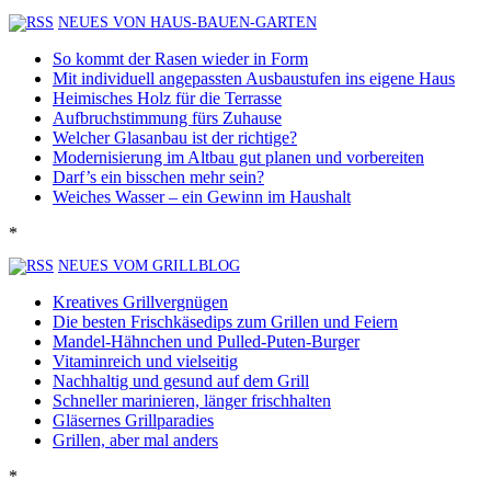
NEUES VON HAUS-BAUEN-GARTEN
So kommt der Rasen wieder in Form
Mit individuell angepassten Ausbaustufen ins eigene Haus
Heimisches Holz für die Terrasse
Aufbruchstimmung fürs Zuhause
Welcher Glasanbau ist der richtige?
Modernisierung im Altbau gut planen und vorbereiten
Darf’s ein bisschen mehr sein?
Weiches Wasser – ein Gewinn im Haushalt
*
NEUES VOM GRILLBLOG
Kreatives Grillvergnügen
Die besten Frischkäsedips zum Grillen und Feiern
Mandel-Hähnchen und Pulled-Puten-Burger
Vitaminreich und vielseitig
Nachhaltig und gesund auf dem Grill
Schneller marinieren, länger frischhalten
Gläsernes Grillparadies
Grillen, aber mal anders
*