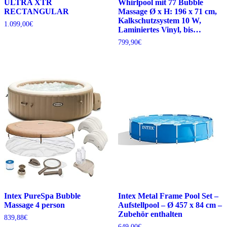
ULTRA XTR
Whirlpool mit 77 Bubble
RECTANGULAR
Massage Ø x H: 196 x 71 cm,
Kalkschutzsystem 10 W,
1.099,00
€
Laminiertes Vinyl, bis…
799,90
€
Intex PureSpa Bubble
Intex Metal Frame Pool Set –
Massage 4 person
Aufstellpool – Ø 457 x 84 cm –
Zubehör enthalten
839,88
€
649,00
€