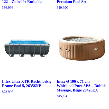
122 – Zubehör Enthalten
Premium Pool Set
336,99
€
649,99
€
Intex Ultra XTR Rechthoekig
Intex Ø 196 x 71 cm
Frame Pool 5, 26356NP
Whirlpool Pure SPA – Bubble
Massage, Beige 28426EX
878,99
€
445,47
€