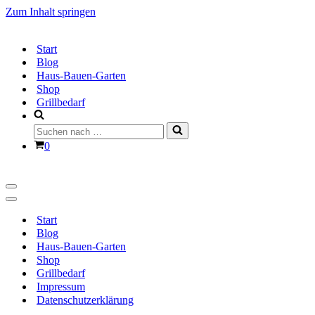
Zum Inhalt springen
Start
Blog
Haus-Bauen-Garten
Shop
Grillbedarf
Suchen
nach …
Warenkorb
0
Navigationsmenü
Navigationsmenü
Start
Blog
Haus-Bauen-Garten
Shop
Grillbedarf
Impressum
Datenschutzerklärung