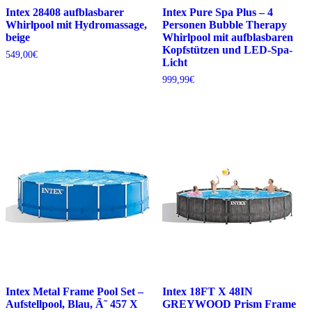
Intex 28408 aufblasbarer
Intex Pure Spa Plus – 4
Whirlpool mit Hydromassage,
Personen Bubble Therapy
beige
Whirlpool mit aufblasbaren
Kopfstützen und LED-Spa-
549,00
€
Licht
999,99
€
Intex Metal Frame Pool Set –
Intex 18FT X 48IN
Aufstellpool, Blau, Ã˜ 457 X
GREYWOOD Prism Frame