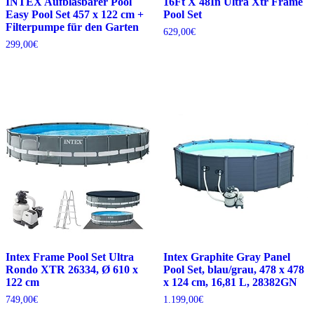
INTEX Aufblasbarer Pool
16Ft X 48In Ultra Xtr Frame
Easy Pool Set 457 x 122 cm +
Pool Set
Filterpumpe für den Garten
629,00
€
299,00
€
Intex Frame Pool Set Ultra
Intex Graphite Gray Panel
Rondo XTR 26334, Ø 610 x
Pool Set, blau/grau, 478 x 478
122 cm
x 124 cm, 16,81 L, 28382GN
749,00
€
1.199,00
€