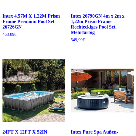
Intex 4.57M X 1.22M Prism
Intex 26790GN 4m x 2m x
Frame Premium Pool Set
1,22m Prism Frame
26726GN
Rechteckiges Pool Set,
Mehrfarbig
468,09
€
549,99
€
24FT X 12FT X 52IN
Intex Pure Spa Außen-