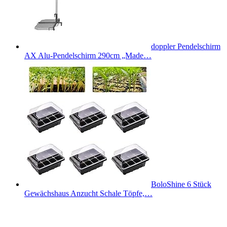
doppler Pendelschirm
AX Alu-Pendelschirm 290cm „Made…
BoloShine 6 Stück
Gewächshaus Anzucht Schale Töpfe,…