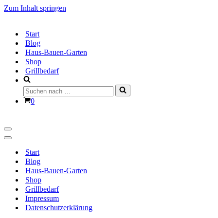
Zum Inhalt springen
Start
Blog
Haus-Bauen-Garten
Shop
Grillbedarf
Suchen
nach …
Warenkorb
0
Navigationsmenü
Navigationsmenü
Start
Blog
Haus-Bauen-Garten
Shop
Grillbedarf
Impressum
Datenschutzerklärung