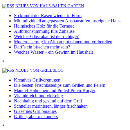
NEUES VON HAUS-BAUEN-GARTEN
So kommt der Rasen wieder in Form
Mit individuell angepassten Ausbaustufen ins eigene Haus
Heimisches Holz für die Terrasse
Aufbruchstimmung fürs Zuhause
Welcher Glasanbau ist der richtige?
Modernisierung im Altbau gut planen und vorbereiten
Darf’s ein bisschen mehr sein?
Weiches Wasser – ein Gewinn im Haushalt
*
NEUES VOM GRILLBLOG
Kreatives Grillvergnügen
Die besten Frischkäsedips zum Grillen und Feiern
Mandel-Hähnchen und Pulled-Puten-Burger
Vitaminreich und vielseitig
Nachhaltig und gesund auf dem Grill
Schneller marinieren, länger frischhalten
Gläsernes Grillparadies
Grillen, aber mal anders
*