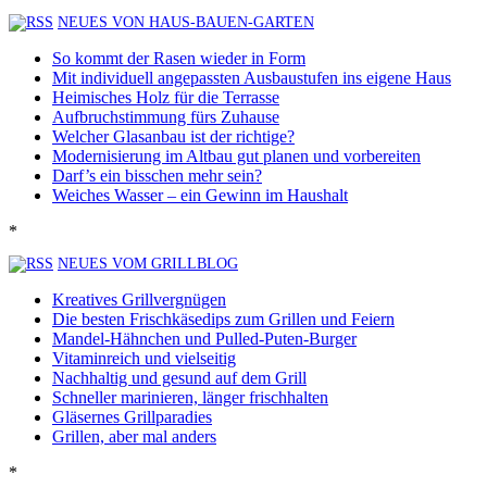
NEUES VON HAUS-BAUEN-GARTEN
So kommt der Rasen wieder in Form
Mit individuell angepassten Ausbaustufen ins eigene Haus
Heimisches Holz für die Terrasse
Aufbruchstimmung fürs Zuhause
Welcher Glasanbau ist der richtige?
Modernisierung im Altbau gut planen und vorbereiten
Darf’s ein bisschen mehr sein?
Weiches Wasser – ein Gewinn im Haushalt
*
NEUES VOM GRILLBLOG
Kreatives Grillvergnügen
Die besten Frischkäsedips zum Grillen und Feiern
Mandel-Hähnchen und Pulled-Puten-Burger
Vitaminreich und vielseitig
Nachhaltig und gesund auf dem Grill
Schneller marinieren, länger frischhalten
Gläsernes Grillparadies
Grillen, aber mal anders
*