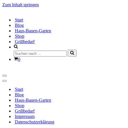
Zum Inhalt springen
Start
Blog
Haus-Bauen-Garten
Shop
Grillbedarf
Suchen
nach …
Warenkorb
0
Navigationsmenü
Navigationsmenü
Start
Blog
Haus-Bauen-Garten
Shop
Grillbedarf
Impressum
Datenschutzerklärung