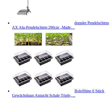
doppler Pendelschirm
AX Alu-Pendelschirm 290cm „Made…
BoloShine 6 Stück
Gewächshaus Anzucht Schale Töpfe,…