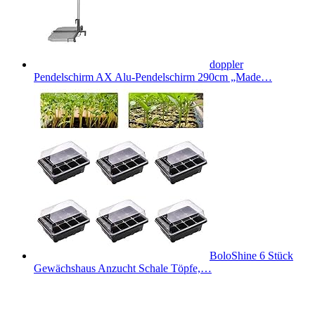
doppler
Pendelschirm AX Alu-Pendelschirm 290cm „Made…
BoloShine 6 Stück
Gewächshaus Anzucht Schale Töpfe,…