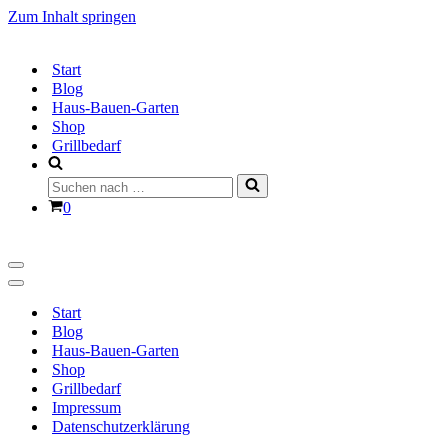
Zum Inhalt springen
Start
Blog
Haus-Bauen-Garten
Shop
Grillbedarf
Suchen
nach …
Warenkorb
0
Navigationsmenü
Navigationsmenü
Start
Blog
Haus-Bauen-Garten
Shop
Grillbedarf
Impressum
Datenschutzerklärung