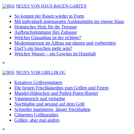
NEUES VON HAUS-BAUEN-GARTEN
So kommt der Rasen wieder in Form
Mit individuell angepassten Ausbaustufen ins eigene Haus
Heimisches Holz für die Terrasse
Aufbruchstimmung fürs Zuhause
Welcher Glasanbau ist der richtige?
Modernisierung im Altbau gut planen und vorbereiten
Darf’s ein bisschen mehr sein?
Weiches Wasser – ein Gewinn im Haushalt
*
NEUES VOM GRILLBLOG
Kreatives Grillvergnügen
Die besten Frischkäsedips zum Grillen und Feiern
Mandel-Hähnchen und Pulled-Puten-Burger
Vitaminreich und vielseitig
Nachhaltig und gesund auf dem Grill
Schneller marinieren, länger frischhalten
Gläsernes Grillparadies
Grillen, aber mal anders
*