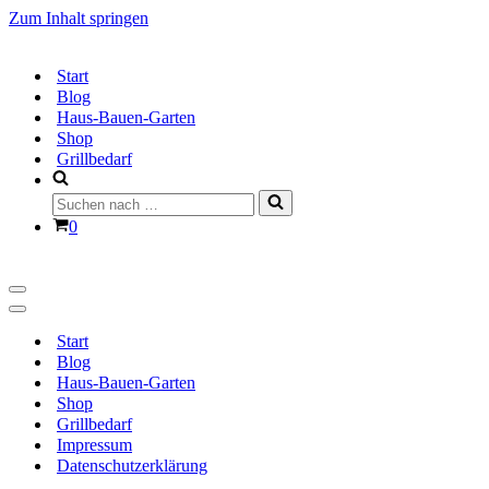
Zum Inhalt springen
Start
Blog
Haus-Bauen-Garten
Shop
Grillbedarf
Suchen
nach …
Warenkorb
0
Navigationsmenü
Navigationsmenü
Start
Blog
Haus-Bauen-Garten
Shop
Grillbedarf
Impressum
Datenschutzerklärung