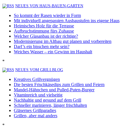
NEUES VON HAUS-BAUEN-GARTEN
So kommt der Rasen wieder in Form
Mit individuell angepassten Ausbaustufen ins eigene Haus
Heimisches Holz für die Terrasse
Aufbruchstimmung fürs Zuhause
Welcher Glasanbau ist der richtige?
Modernisierung im Altbau gut planen und vorbereiten
Darf’s ein bisschen mehr sein?
Weiches Wasser – ein Gewinn im Haushalt
*
NEUES VOM GRILLBLOG
Kreatives Grillvergnügen
Die besten Frischkäsedips zum Grillen und Feiern
Mandel-Hähnchen und Pulled-Puten-Burger
Vitaminreich und vielseitig
Nachhaltig und gesund auf dem Grill
Schneller marinieren, länger frischhalten
Gläsernes Grillparadies
Grillen, aber mal anders
*