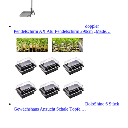
doppler
Pendelschirm AX Alu-Pendelschirm 290cm „Made…
BoloShine 6 Stück
Gewächshaus Anzucht Schale Töpfe,…