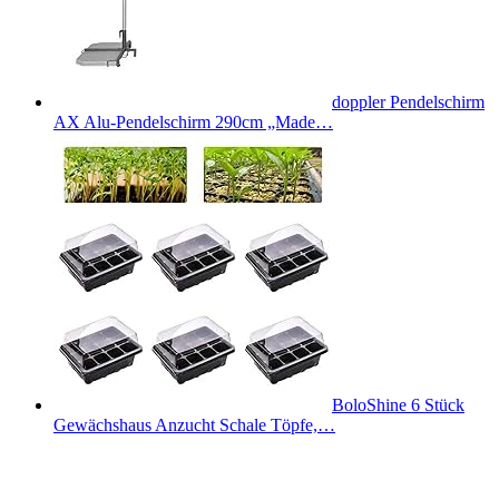
doppler Pendelschirm
AX Alu-Pendelschirm 290cm „Made…
BoloShine 6 Stück
Gewächshaus Anzucht Schale Töpfe,…