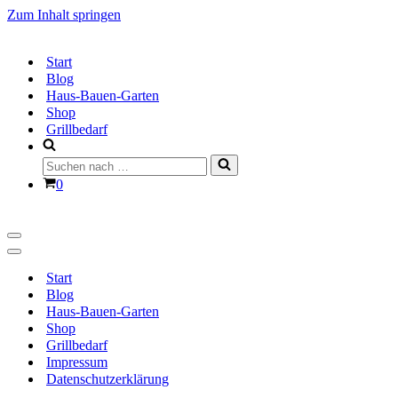
Zum Inhalt springen
Start
Blog
Haus-Bauen-Garten
Shop
Grillbedarf
Suchen
nach …
Warenkorb
0
Navigationsmenü
Navigationsmenü
Start
Blog
Haus-Bauen-Garten
Shop
Grillbedarf
Impressum
Datenschutzerklärung