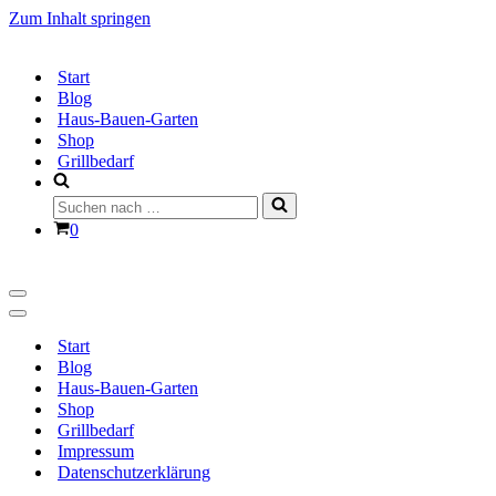
Zum Inhalt springen
Start
Blog
Haus-Bauen-Garten
Shop
Grillbedarf
Suchen
nach …
Warenkorb
0
Navigationsmenü
Navigationsmenü
Start
Blog
Haus-Bauen-Garten
Shop
Grillbedarf
Impressum
Datenschutzerklärung