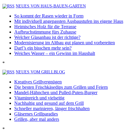
NEUES VON HAUS-BAUEN-GARTEN
So kommt der Rasen wieder in Form
Mit individuell angepassten Ausbaustufen ins eigene Haus
Heimisches Holz für die Terrasse
Aufbruchstimmung fürs Zuhause
Welcher Glasanbau ist der richtige?
Modernisierung im Altbau gut planen und vorbereiten
Darf’s ein bisschen mehr sein?
Weiches Wasser – ein Gewinn im Haushalt
*
NEUES VOM GRILLBLOG
Kreatives Grillvergnügen
Die besten Frischkäsedips zum Grillen und Feiern
Mandel-Hähnchen und Pulled-Puten-Burger
Vitaminreich und vielseitig
Nachhaltig und gesund auf dem Grill
Schneller marinieren, länger frischhalten
Gläsernes Grillparadies
Grillen, aber mal anders
*