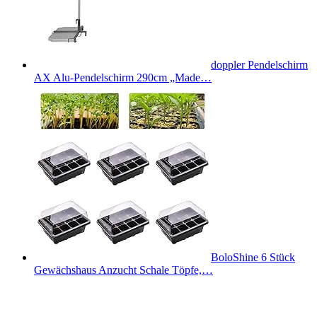
doppler Pendelschirm
AX Alu-Pendelschirm 290cm „Made…
BoloShine 6 Stück
Gewächshaus Anzucht Schale Töpfe,…