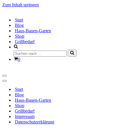
Zum Inhalt springen
Start
Blog
Haus-Bauen-Garten
Shop
Grillbedarf
Suchen
nach …
Warenkorb
0
Navigationsmenü
Navigationsmenü
Start
Blog
Haus-Bauen-Garten
Shop
Grillbedarf
Impressum
Datenschutzerklärung