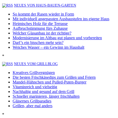
NEUES VON HAUS-BAUEN-GARTEN
So kommt der Rasen wieder in Form
Mit individuell angepassten Ausbaustufen ins eigene Haus
Heimisches Holz für die Terrasse
Aufbruchstimmung fürs Zuhause
Welcher Glasanbau ist der richtige?
Modernisierung im Altbau gut planen und vorbereiten
Darf’s ein bisschen mehr sein?
Weiches Wasser – ein Gewinn im Haushalt
*
NEUES VOM GRILLBLOG
Kreatives Grillvergnügen
Die besten Frischkäsedips zum Grillen und Feiern
Mandel-Hähnchen und Pulled-Puten-Burger
Vitaminreich und vielseitig
Nachhaltig und gesund auf dem Grill
Schneller marinieren, länger frischhalten
Gläsernes Grillparadies
Grillen, aber mal anders
*