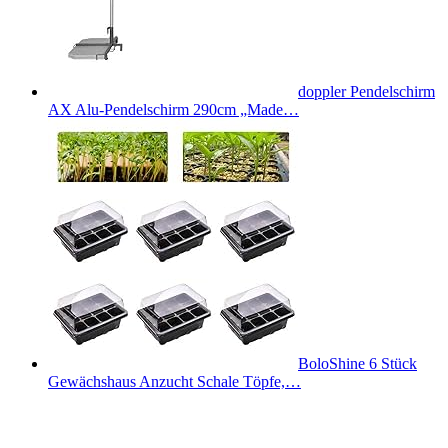
doppler Pendelschirm
AX Alu-Pendelschirm 290cm „Made…
BoloShine 6 Stück
Gewächshaus Anzucht Schale Töpfe,…