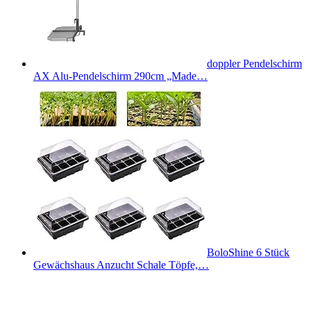
doppler Pendelschirm
AX Alu-Pendelschirm 290cm „Made…
BoloShine 6 Stück
Gewächshaus Anzucht Schale Töpfe,…