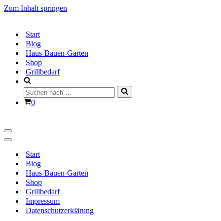
Zum Inhalt springen
Start
Blog
Haus-Bauen-Garten
Shop
Grillbedarf
Suchen
nach …
Warenkorb
0
Navigationsmenü
Navigationsmenü
Start
Blog
Haus-Bauen-Garten
Shop
Grillbedarf
Impressum
Datenschutzerklärung