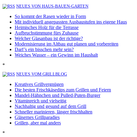
NEUES VON HAUS-BAUEN-GARTEN
So kommt der Rasen wieder in Form
Mit individuell angepassten Ausbaustufen ins eigene Haus
Heimisches Holz für die Terrasse
Aufbruchstimmung fürs Zuhause
Welcher Glasanbau ist der richtige?
Modernisierung im Altbau gut planen und vorbereiten
Darf’s ein bisschen mehr sein?
Weiches Wasser – ein Gewinn im Haushalt
*
NEUES VOM GRILLBLOG
Kreatives Grillvergnügen
Die besten Frischkäsedips zum Grillen und Feiern
Mandel-Hähnchen und Pulled-Puten-Burger
Vitaminreich und vielseitig
Nachhaltig und gesund auf dem Grill
Schneller marinieren, länger frischhalten
Gläsernes Grillparadies
Grillen, aber mal anders
*