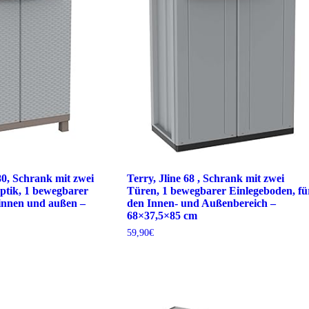
80, Schrank mit zwei
Terry, Jline 68 , Schrank mit zwei
ptik, 1 bewegbarer
Türen, 1 bewegbarer Einlegeboden, fü
 innen und außen –
den Innen- und Außenbereich –
68×37,5×85 cm
59,90
€