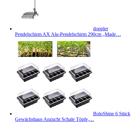
doppler
Pendelschirm AX Alu-Pendelschirm 290cm „Made…
BoloShine 6 Stück
Gewächshaus Anzucht Schale Töpfe,…