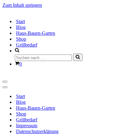
Zum Inhalt springen
Start
Blog
Haus-Bauen-Garten
Shop
Grillbedarf
Suchen
nach …
Warenkorb
0
Navigationsmenü
Navigationsmenü
Start
Blog
Haus-Bauen-Garten
Shop
Grillbedarf
Impressum
Datenschutzerklärung