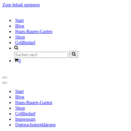
Zum Inhalt springen
Start
Blog
Haus-Bauen-Garten
Shop
Grillbedarf
Suchen
nach …
Warenkorb
0
Navigationsmenü
Navigationsmenü
Start
Blog
Haus-Bauen-Garten
Shop
Grillbedarf
Impressum
Datenschutzerklärung