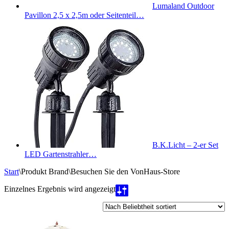
Lumaland Outdoor
Pavillon 2,5 x 2,5m oder Seitenteil…
B.K.Licht – 2-er Set
LED Gartenstrahler…
Start
\
Produkt Brand
\
Besuchen Sie den VonHaus-Store
Einzelnes Ergebnis wird angezeigt