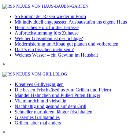
NEUES VON HAUS-BAUEN-GARTEN
So kommt der Rasen wieder in Form
Mit individuell angepassten Ausbaustufen ins eigene Haus
Heimisches Holz für die Terrasse
Aufbruchstimmung fürs Zuhause
Welcher Glasanbau ist der richtige?
Modernisierung im Altbau gut planen und vorbereiten
Darf’s ein bisschen mehr sein?
Weiches Wasser – ein Gewinn im Haushalt
*
NEUES VOM GRILLBLOG
Kreatives Grillvergnügen
Die besten Frischkäsedips zum Grillen und Feiern
Mandel-Hähnchen und Pulled-Puten-Burger
Vitaminreich und vielseitig
Nachhaltig und gesund auf dem Grill
Schneller marinieren, länger frischhalten
Gläsernes Grillparadies
Grillen, aber mal anders
*