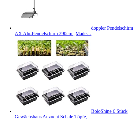
doppler Pendelschirm
AX Alu-Pendelschirm 290cm „Made…
BoloShine 6 Stück
Gewächshaus Anzucht Schale Töpfe,…