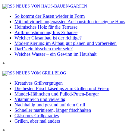
NEUES VON HAUS-BAUEN-GARTEN
So kommt der Rasen wieder in Form
Mit individuell angepassten Ausbaustufen ins eigene Haus
Heimisches Holz für die Terrasse
Aufbruchstimmung fürs Zuhause
Welcher Glasanbau ist der richtige?
Modernisierung im Altbau gut planen und vorbereiten
Darf’s ein bisschen mehr sein?
Weiches Wasser – ein Gewinn im Haushalt
*
NEUES VOM GRILLBLOG
Kreatives Grillvergnügen
Die besten Frischkäsedips zum Grillen und Feiern
Mandel-Hähnchen und Pulled-Puten-Burger
Vitaminreich und vielseitig
Nachhaltig und gesund auf dem Grill
Schneller marinieren, länger frischhalten
Gläsernes Grillparadies
Grillen, aber mal anders
*