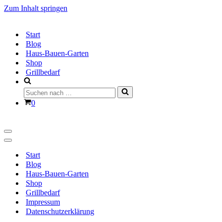
Zum Inhalt springen
Start
Blog
Haus-Bauen-Garten
Shop
Grillbedarf
Suchen
nach …
Warenkorb
0
Navigationsmenü
Navigationsmenü
Start
Blog
Haus-Bauen-Garten
Shop
Grillbedarf
Impressum
Datenschutzerklärung