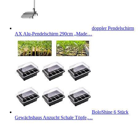
doppler Pendelschirm
AX Alu-Pendelschirm 290cm „Made…
BoloShine 6 Stück
Gewächshaus Anzucht Schale Töpfe,…