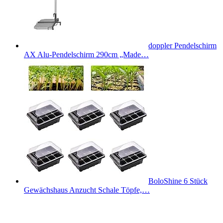
doppler Pendelschirm
AX Alu-Pendelschirm 290cm „Made…
BoloShine 6 Stück
Gewächshaus Anzucht Schale Töpfe,…