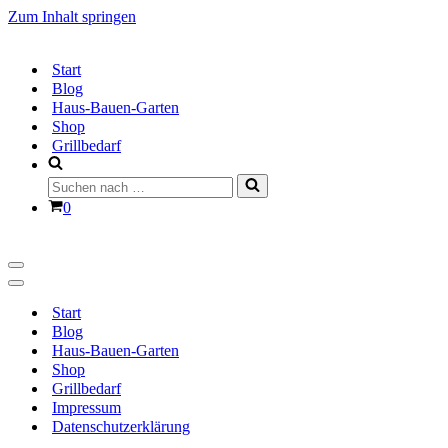
Zum Inhalt springen
Start
Blog
Haus-Bauen-Garten
Shop
Grillbedarf
Suchen
nach …
Warenkorb
0
Navigationsmenü
Navigationsmenü
Start
Blog
Haus-Bauen-Garten
Shop
Grillbedarf
Impressum
Datenschutzerklärung