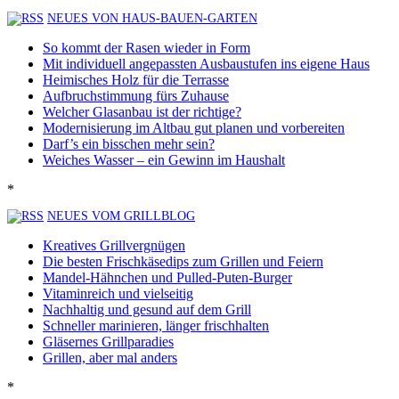
NEUES VON HAUS-BAUEN-GARTEN
So kommt der Rasen wieder in Form
Mit individuell angepassten Ausbaustufen ins eigene Haus
Heimisches Holz für die Terrasse
Aufbruchstimmung fürs Zuhause
Welcher Glasanbau ist der richtige?
Modernisierung im Altbau gut planen und vorbereiten
Darf’s ein bisschen mehr sein?
Weiches Wasser – ein Gewinn im Haushalt
*
NEUES VOM GRILLBLOG
Kreatives Grillvergnügen
Die besten Frischkäsedips zum Grillen und Feiern
Mandel-Hähnchen und Pulled-Puten-Burger
Vitaminreich und vielseitig
Nachhaltig und gesund auf dem Grill
Schneller marinieren, länger frischhalten
Gläsernes Grillparadies
Grillen, aber mal anders
*