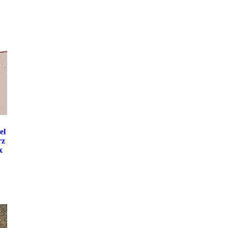
el
rz
x