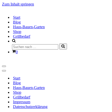
Zum Inhalt springen
Start
Blog
Haus-Bauen-Garten
Shop
Grillbedarf
Suchen
nach …
Warenkorb
0
Navigationsmenü
Navigationsmenü
Start
Blog
Haus-Bauen-Garten
Shop
Grillbedarf
Impressum
Datenschutzerklärung