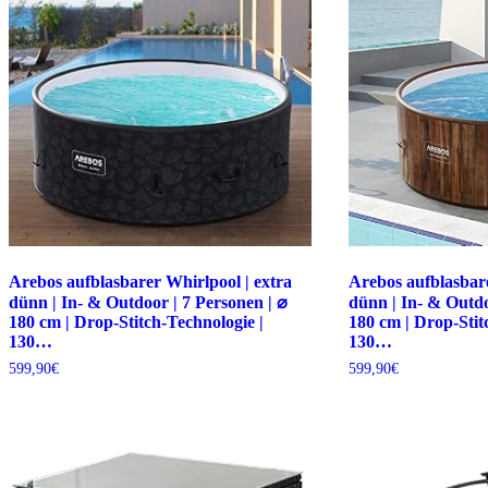
Arebos aufblasbarer Whirlpool | extra
Arebos aufblasbare
dünn | In- & Outdoor | 7 Personen | ⌀
dünn | In- & Outdo
180 cm | Drop-Stitch-Technologie |
180 cm | Drop-Stit
130…
130…
599,90
€
599,90
€