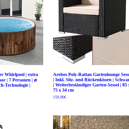
r Whirlpool | extra
Arebos Poly-Rattan Gartenlounge Sess
| Inkl. Sitz- und Rückenkissen | Schwa
or | 7 Personen | ⌀
| Wetterbeständiger Garten-Sessel | 85 
ch-Technologie |
75 x 34 cm
159,90
€