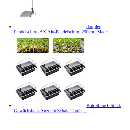
doppler
Pendelschirm AX Alu-Pendelschirm 290cm „Made…
BoloShine 6 Stück
Gewächshaus Anzucht Schale Töpfe,…