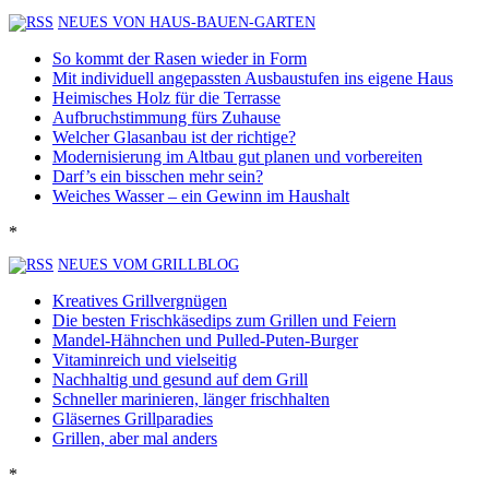
NEUES VON HAUS-BAUEN-GARTEN
So kommt der Rasen wieder in Form
Mit individuell angepassten Ausbaustufen ins eigene Haus
Heimisches Holz für die Terrasse
Aufbruchstimmung fürs Zuhause
Welcher Glasanbau ist der richtige?
Modernisierung im Altbau gut planen und vorbereiten
Darf’s ein bisschen mehr sein?
Weiches Wasser – ein Gewinn im Haushalt
*
NEUES VOM GRILLBLOG
Kreatives Grillvergnügen
Die besten Frischkäsedips zum Grillen und Feiern
Mandel-Hähnchen und Pulled-Puten-Burger
Vitaminreich und vielseitig
Nachhaltig und gesund auf dem Grill
Schneller marinieren, länger frischhalten
Gläsernes Grillparadies
Grillen, aber mal anders
*