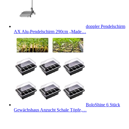
doppler Pendelschirm
AX Alu-Pendelschirm 290cm „Made…
BoloShine 6 Stück
Gewächshaus Anzucht Schale Töpfe,…