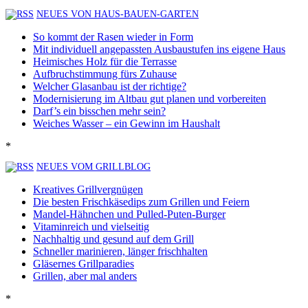
NEUES VON HAUS-BAUEN-GARTEN
So kommt der Rasen wieder in Form
Mit individuell angepassten Ausbaustufen ins eigene Haus
Heimisches Holz für die Terrasse
Aufbruchstimmung fürs Zuhause
Welcher Glasanbau ist der richtige?
Modernisierung im Altbau gut planen und vorbereiten
Darf’s ein bisschen mehr sein?
Weiches Wasser – ein Gewinn im Haushalt
*
NEUES VOM GRILLBLOG
Kreatives Grillvergnügen
Die besten Frischkäsedips zum Grillen und Feiern
Mandel-Hähnchen und Pulled-Puten-Burger
Vitaminreich und vielseitig
Nachhaltig und gesund auf dem Grill
Schneller marinieren, länger frischhalten
Gläsernes Grillparadies
Grillen, aber mal anders
*