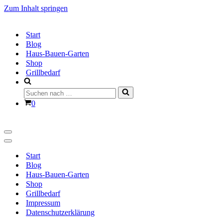
Zum Inhalt springen
Start
Blog
Haus-Bauen-Garten
Shop
Grillbedarf
Suchen
nach …
Warenkorb
0
Navigationsmenü
Navigationsmenü
Start
Blog
Haus-Bauen-Garten
Shop
Grillbedarf
Impressum
Datenschutzerklärung