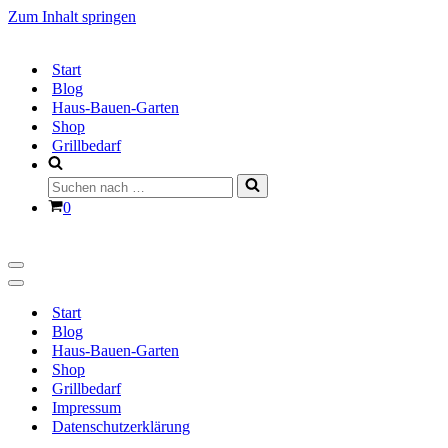
Zum Inhalt springen
Start
Blog
Haus-Bauen-Garten
Shop
Grillbedarf
Suchen
nach …
Warenkorb
0
Navigationsmenü
Navigationsmenü
Start
Blog
Haus-Bauen-Garten
Shop
Grillbedarf
Impressum
Datenschutzerklärung