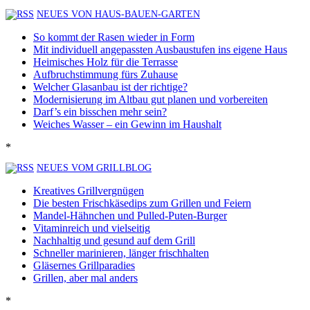
NEUES VON HAUS-BAUEN-GARTEN
So kommt der Rasen wieder in Form
Mit individuell angepassten Ausbaustufen ins eigene Haus
Heimisches Holz für die Terrasse
Aufbruchstimmung fürs Zuhause
Welcher Glasanbau ist der richtige?
Modernisierung im Altbau gut planen und vorbereiten
Darf’s ein bisschen mehr sein?
Weiches Wasser – ein Gewinn im Haushalt
*
NEUES VOM GRILLBLOG
Kreatives Grillvergnügen
Die besten Frischkäsedips zum Grillen und Feiern
Mandel-Hähnchen und Pulled-Puten-Burger
Vitaminreich und vielseitig
Nachhaltig und gesund auf dem Grill
Schneller marinieren, länger frischhalten
Gläsernes Grillparadies
Grillen, aber mal anders
*