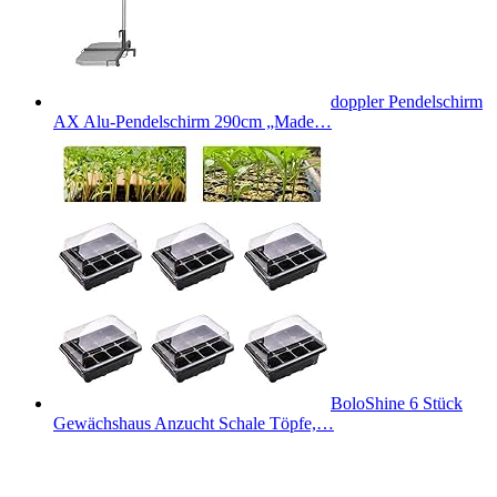
doppler Pendelschirm
AX Alu-Pendelschirm 290cm „Made…
BoloShine 6 Stück
Gewächshaus Anzucht Schale Töpfe,…