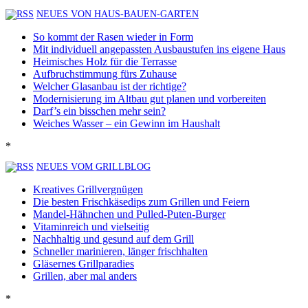
NEUES VON HAUS-BAUEN-GARTEN
So kommt der Rasen wieder in Form
Mit individuell angepassten Ausbaustufen ins eigene Haus
Heimisches Holz für die Terrasse
Aufbruchstimmung fürs Zuhause
Welcher Glasanbau ist der richtige?
Modernisierung im Altbau gut planen und vorbereiten
Darf’s ein bisschen mehr sein?
Weiches Wasser – ein Gewinn im Haushalt
*
NEUES VOM GRILLBLOG
Kreatives Grillvergnügen
Die besten Frischkäsedips zum Grillen und Feiern
Mandel-Hähnchen und Pulled-Puten-Burger
Vitaminreich und vielseitig
Nachhaltig und gesund auf dem Grill
Schneller marinieren, länger frischhalten
Gläsernes Grillparadies
Grillen, aber mal anders
*