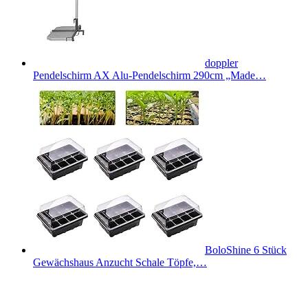
doppler
Pendelschirm AX Alu-Pendelschirm 290cm „Made…
BoloShine 6 Stück
Gewächshaus Anzucht Schale Töpfe,…