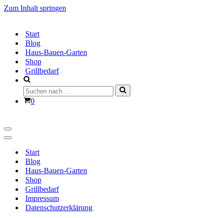
Zum Inhalt springen
Start
Blog
Haus-Bauen-Garten
Shop
Grillbedarf
Suchen
nach …
Warenkorb
0
Navigationsmenü
Navigationsmenü
Start
Blog
Haus-Bauen-Garten
Shop
Grillbedarf
Impressum
Datenschutzerklärung