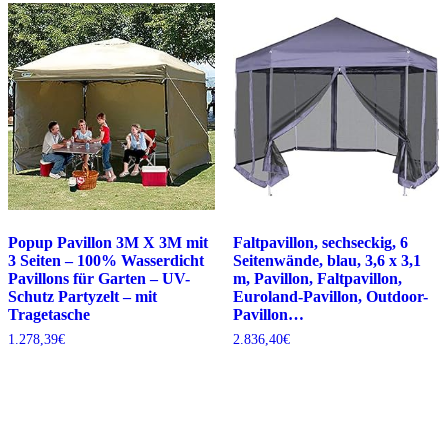
Popup Pavillon 3M X 3M mit
Faltpavillon, sechseckig, 6
3 Seiten – 100% Wasserdicht
Seitenwände, blau, 3,6 x 3,1
Pavillons für Garten – UV-
m, Pavillon, Faltpavillon,
Schutz Partyzelt – mit
Euroland-Pavillon, Outdoor-
Tragetasche
Pavillon…
1.278,39
€
2.836,40
€