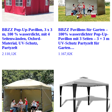
BBZZ Pop-Up-Pavillon, 3 x 3
BBZZ Pavillons für Garten –
m, 100 % wasserdicht, mit 4
100% wasserdichter Pop-Up-
Seitenwänden, Oxford-
Pavillon mit 3 Seiten – 3 × 3 m
Material, UV-Schutz,
UV-Schutz Partyzelt für
Partyzelt
Garten…
2.110,12
€
1.167,02
€