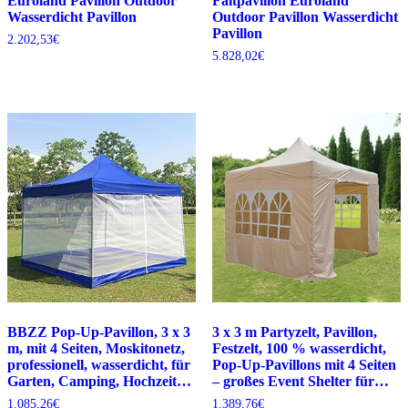
Euroland Pavillon Outdoor
Faltpavillon Euroland
Wasserdicht Pavillon
Outdoor Pavillon Wasserdicht
Pavillon
2.202,53
€
5.828,02
€
BBZZ Pop-Up-Pavillon, 3 x 3
3 x 3 m Partyzelt, Pavillon,
m, mit 4 Seiten, Moskitonetz,
Festzelt, 100 % wasserdicht,
professionell, wasserdicht, für
Pop-Up-Pavillons mit 4 Seiten
Garten, Camping, Hochzeit…
– großes Event Shelter für…
1.085,26
€
1.389,76
€