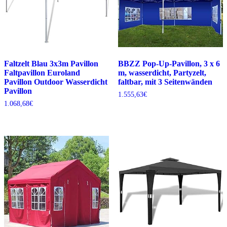
Faltzelt Blau 3x3m Pavillon
BBZZ Pop-Up-Pavillon, 3 x 6
Faltpavillon Euroland
m, wasserdicht, Partyzelt,
Pavillon Outdoor Wasserdicht
faltbar, mit 3 Seitenwänden
Pavillon
1.555,63
€
1.068,68
€