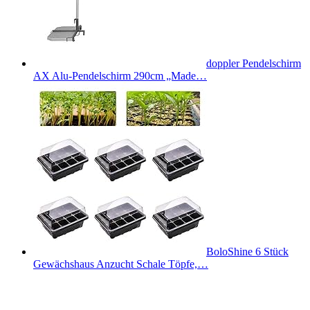
doppler Pendelschirm
AX Alu-Pendelschirm 290cm „Made…
BoloShine 6 Stück
Gewächshaus Anzucht Schale Töpfe,…