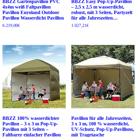
BBZZ Gartenpavillon PVC
BBZZ Easy Pop-Up-Pavillon
4x4m weiß Faltpavillon
– 2,5 x 2,5 m wasserdicht,
Pavillon Euroland Outdoor
robust, mit 3 Seiten, Partyzelt
Pavillon Wasserdicht Pavillon
für alle Jahreszeiten…
6.219,00
€
1.027,21
€
BBZZ 100% wasserdichter
Pavillon für alle Jahreszeiten,
Pavillon – 3 x 3 m Pop-Up-
3 x 3 m, 100 % wasserdicht,
Pavillon mit 3 Seiten –
UV-Schutz, Pop-Up-Pavillons,
Faltbarer einfacher Pavillon
mit Tragetasche