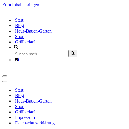
Zum Inhalt springen
Start
Blog
Haus-Bauen-Garten
Shop
Grillbedarf
Suchen
nach …
Warenkorb
0
Navigationsmenü
Navigationsmenü
Start
Blog
Haus-Bauen-Garten
Shop
Grillbedarf
Impressum
Datenschutzerklärung