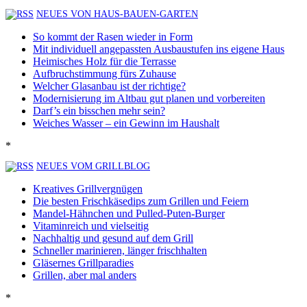
NEUES VON HAUS-BAUEN-GARTEN
So kommt der Rasen wieder in Form
Mit individuell angepassten Ausbaustufen ins eigene Haus
Heimisches Holz für die Terrasse
Aufbruchstimmung fürs Zuhause
Welcher Glasanbau ist der richtige?
Modernisierung im Altbau gut planen und vorbereiten
Darf’s ein bisschen mehr sein?
Weiches Wasser – ein Gewinn im Haushalt
*
NEUES VOM GRILLBLOG
Kreatives Grillvergnügen
Die besten Frischkäsedips zum Grillen und Feiern
Mandel-Hähnchen und Pulled-Puten-Burger
Vitaminreich und vielseitig
Nachhaltig und gesund auf dem Grill
Schneller marinieren, länger frischhalten
Gläsernes Grillparadies
Grillen, aber mal anders
*