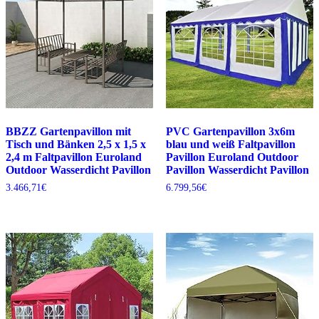
BBZZ Gartenpavillon mit
PVC Gartenpavillon 3x6m
Tisch und Bänken 2,5 x 1,5 x
blau und weiß Faltpavillon
2,4 m Faltpavillon Euroland
Pavillon Euroland Outdoor
Outdoor Wasserdicht Pavillon
Pavillon Wasserdicht Pavillon
3.466,71
€
6.799,56
€