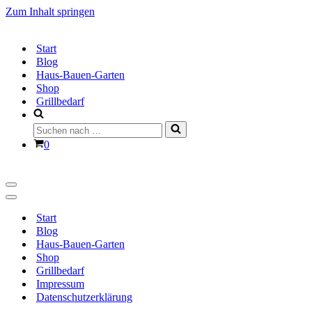
Zum Inhalt springen
Start
Blog
Haus-Bauen-Garten
Shop
Grillbedarf
Suchen
nach …
Warenkorb
0
Navigationsmenü
Navigationsmenü
Start
Blog
Haus-Bauen-Garten
Shop
Grillbedarf
Impressum
Datenschutzerklärung