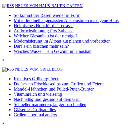
NEUES VON HAUS-BAUEN-GARTEN
So kommt der Rasen wieder in Form
Mit individuell angepassten Ausbaustufen ins eigene Haus
Heimisches Holz für die Terrasse
Aufbruchstimmung fürs Zuhause
Welcher Glasanbau ist der richtige?
Modernisierung im Altbau gut planen und vorbereiten
Darf’s ein bisschen mehr sein?
Weiches Wasser – ein Gewinn im Haushalt
*
NEUES VOM GRILLBLOG
Kreatives Grillvergnügen
Die besten Frischkäsedips zum Grillen und Feiern
Mandel-Hähnchen und Pulled-Puten-Burger
Vitaminreich und vielseitig
Nachhaltig und gesund auf dem Grill
Schneller marinieren, länger frischhalten
Gläsernes Grillparadies
Grillen, aber mal anders
*