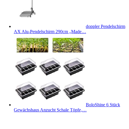
doppler Pendelschirm
AX Alu-Pendelschirm 290cm „Made…
BoloShine 6 Stück
Gewächshaus Anzucht Schale Töpfe,…