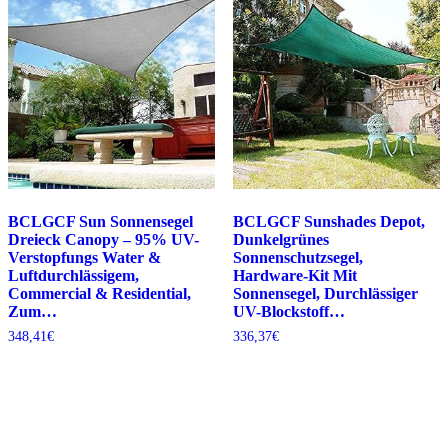
BCLGCF Sun Sonnensegel
BCLGCF Sunshades Depot,
Dreieck Canopy – 95% UV-
Dunkelgrünes
Verstopfungs Water &
Sonnenschutzsegel,
Luftdurchlässigem,
Hardware-Kit Mit
Commercial & Residential,
Sonnensegel, Durchlässiger
Zum…
UV-Blockstoff…
348,41
€
336,37
€