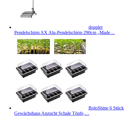
doppler
Pendelschirm AX Alu-Pendelschirm 290cm „Made…
BoloShine 6 Stück
Gewächshaus Anzucht Schale Töpfe,…