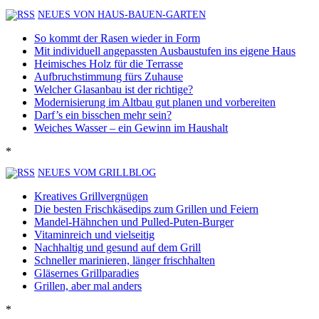
NEUES VON HAUS-BAUEN-GARTEN
So kommt der Rasen wieder in Form
Mit individuell angepassten Ausbaustufen ins eigene Haus
Heimisches Holz für die Terrasse
Aufbruchstimmung fürs Zuhause
Welcher Glasanbau ist der richtige?
Modernisierung im Altbau gut planen und vorbereiten
Darf’s ein bisschen mehr sein?
Weiches Wasser – ein Gewinn im Haushalt
*
NEUES VOM GRILLBLOG
Kreatives Grillvergnügen
Die besten Frischkäsedips zum Grillen und Feiern
Mandel-Hähnchen und Pulled-Puten-Burger
Vitaminreich und vielseitig
Nachhaltig und gesund auf dem Grill
Schneller marinieren, länger frischhalten
Gläsernes Grillparadies
Grillen, aber mal anders
*