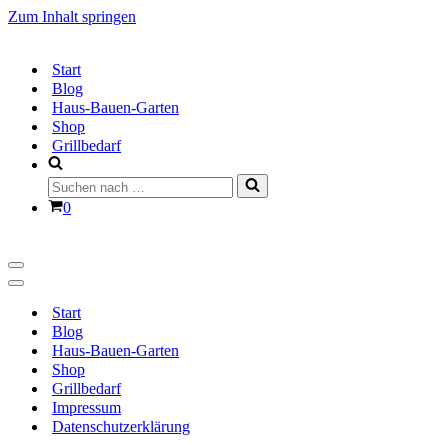
Zum Inhalt springen
Start
Blog
Haus-Bauen-Garten
Shop
Grillbedarf
Suchen
nach …
Warenkorb
0
Navigationsmenü
Navigationsmenü
Start
Blog
Haus-Bauen-Garten
Shop
Grillbedarf
Impressum
Datenschutzerklärung