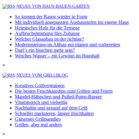
NEUES VON HAUS-BAUEN-GARTEN
So kommt der Rasen wieder in Form
Mit individuell angepassten Ausbaustufen ins eigene Haus
Heimisches Holz für die Terrasse
Aufbruchstimmung fürs Zuhause
Welcher Glasanbau ist der richtige?
Modernisierung im Altbau gut planen und vorbereiten
Darf’s ein bisschen mehr sein?
Weiches Wasser – ein Gewinn im Haushalt
*
NEUES VOM GRILLBLOG
Kreatives Grillvergnügen
Die besten Frischkäsedips zum Grillen und Feiern
Mandel-Hähnchen und Pulled-Puten-Burger
Vitaminreich und vielseitig
Nachhaltig und gesund auf dem Grill
Schneller marinieren, länger frischhalten
Gläsernes Grillparadies
Grillen, aber mal anders
*