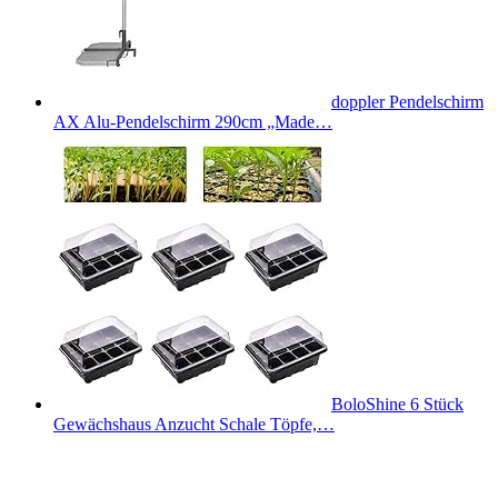
doppler Pendelschirm
AX Alu-Pendelschirm 290cm „Made…
BoloShine 6 Stück
Gewächshaus Anzucht Schale Töpfe,…