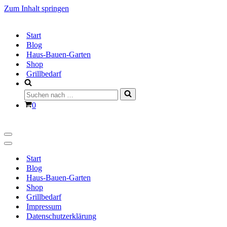
Zum Inhalt springen
Start
Blog
Haus-Bauen-Garten
Shop
Grillbedarf
Suchen
nach …
Warenkorb
0
Navigationsmenü
Navigationsmenü
Start
Blog
Haus-Bauen-Garten
Shop
Grillbedarf
Impressum
Datenschutzerklärung