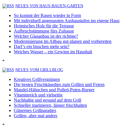
NEUES VON HAUS-BAUEN-GARTEN
So kommt der Rasen wieder in Form
Mit individuell angepassten Ausbaustufen ins eigene Haus
Heimisches Holz für die Terrasse
Aufbruchstimmung fürs Zuhause
Welcher Glasanbau ist der richtige?
Modernisierung im Altbau gut planen und vorbereiten
Darf’s ein bisschen mehr sein?
Weiches Wasser – ein Gewinn im Haushalt
*
NEUES VOM GRILLBLOG
Kreatives Grillvergnügen
Die besten Frischkäsedips zum Grillen und Feiern
Mandel-Hähnchen und Pulled-Puten-Burger
Vitaminreich und vielseitig
Nachhaltig und gesund auf dem Grill
Schneller marinieren, länger frischhalten
Gläsernes Grillparadies
Grillen, aber mal anders
*