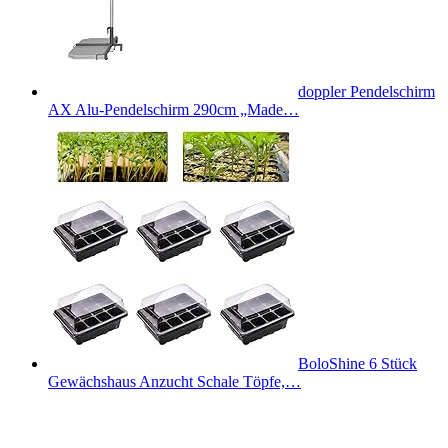
doppler Pendelschirm
AX Alu-Pendelschirm 290cm „Made…
BoloShine 6 Stück
Gewächshaus Anzucht Schale Töpfe,…