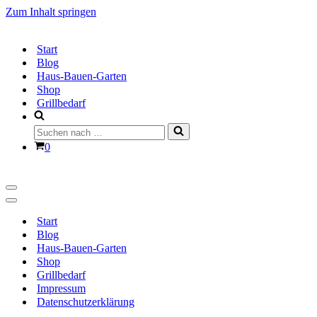
Zum Inhalt springen
Start
Blog
Haus-Bauen-Garten
Shop
Grillbedarf
Suchen
nach …
Warenkorb
0
Navigationsmenü
Navigationsmenü
Start
Blog
Haus-Bauen-Garten
Shop
Grillbedarf
Impressum
Datenschutzerklärung