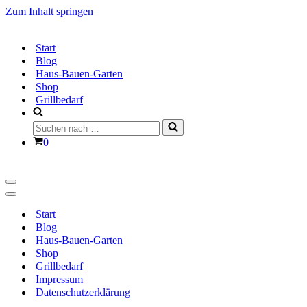
Zum Inhalt springen
Start
Blog
Haus-Bauen-Garten
Shop
Grillbedarf
Suchen
nach …
Warenkorb
0
Navigationsmenü
Navigationsmenü
Start
Blog
Haus-Bauen-Garten
Shop
Grillbedarf
Impressum
Datenschutzerklärung