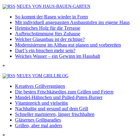
NEUES VON HAUS-BAUEN-GARTEN
So kommt der Rasen wieder in Form
Mit individuell angepassten Ausbaustufen ins eigene Haus
Heimisches Holz für die Terrasse
Aufbruchstimmung fürs Zuhause
Welcher Glasanbau ist der richtige?
Modernisierung im Altbau gut planen und vorbereiten
Darf’s ein bisschen mehr sein?
Weiches Wasser – ein Gewinn im Haushalt
*
NEUES VOM GRILLBLOG
Kreatives Grillvergnügen
Die besten Frischkäsedips zum Grillen und Feiern
Mandel-Hähnchen und Pulled-Puten-Burger
Vitaminreich und vielseitig
Nachhaltig und gesund auf dem Grill
Schneller marinieren, länger frischhalten
Gläsernes Grillparadies
Grillen, aber mal anders
*