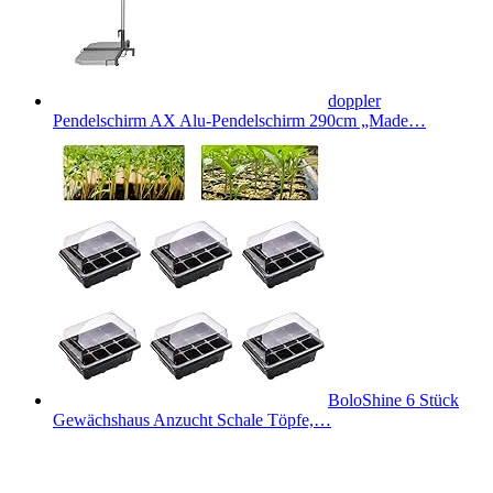
doppler
Pendelschirm AX Alu-Pendelschirm 290cm „Made…
BoloShine 6 Stück
Gewächshaus Anzucht Schale Töpfe,…