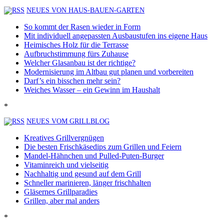
NEUES VON HAUS-BAUEN-GARTEN
So kommt der Rasen wieder in Form
Mit individuell angepassten Ausbaustufen ins eigene Haus
Heimisches Holz für die Terrasse
Aufbruchstimmung fürs Zuhause
Welcher Glasanbau ist der richtige?
Modernisierung im Altbau gut planen und vorbereiten
Darf’s ein bisschen mehr sein?
Weiches Wasser – ein Gewinn im Haushalt
*
NEUES VOM GRILLBLOG
Kreatives Grillvergnügen
Die besten Frischkäsedips zum Grillen und Feiern
Mandel-Hähnchen und Pulled-Puten-Burger
Vitaminreich und vielseitig
Nachhaltig und gesund auf dem Grill
Schneller marinieren, länger frischhalten
Gläsernes Grillparadies
Grillen, aber mal anders
*