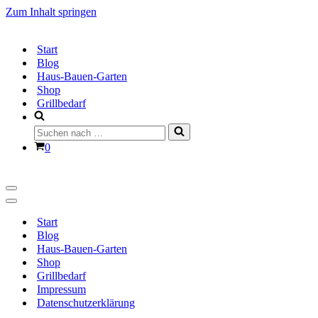
Zum Inhalt springen
Start
Blog
Haus-Bauen-Garten
Shop
Grillbedarf
Suchen
nach …
Warenkorb
0
Navigationsmenü
Navigationsmenü
Start
Blog
Haus-Bauen-Garten
Shop
Grillbedarf
Impressum
Datenschutzerklärung