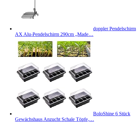
doppler Pendelschirm
AX Alu-Pendelschirm 290cm „Made…
BoloShine 6 Stück
Gewächshaus Anzucht Schale Töpfe,…