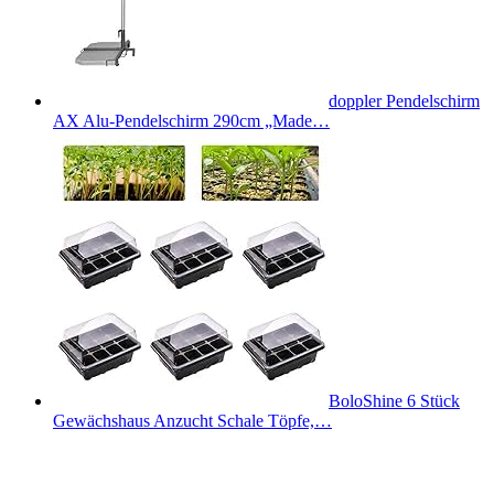
doppler Pendelschirm
AX Alu-Pendelschirm 290cm „Made…
BoloShine 6 Stück
Gewächshaus Anzucht Schale Töpfe,…