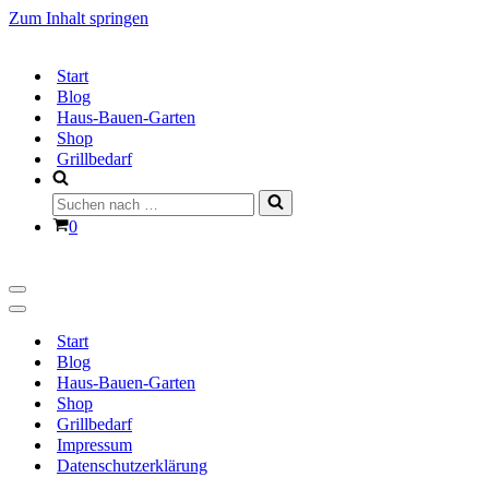
Zum Inhalt springen
Start
Blog
Haus-Bauen-Garten
Shop
Grillbedarf
Suchen
nach …
Warenkorb
0
Navigationsmenü
Navigationsmenü
Start
Blog
Haus-Bauen-Garten
Shop
Grillbedarf
Impressum
Datenschutzerklärung