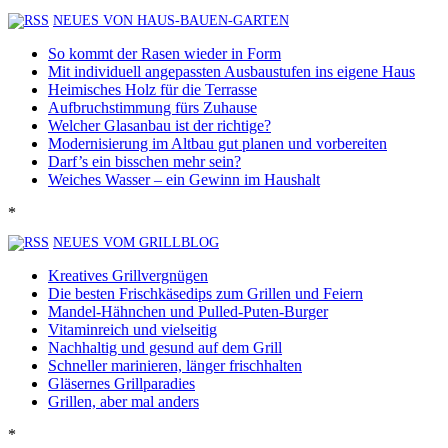
NEUES VON HAUS-BAUEN-GARTEN
So kommt der Rasen wieder in Form
Mit individuell angepassten Ausbaustufen ins eigene Haus
Heimisches Holz für die Terrasse
Aufbruchstimmung fürs Zuhause
Welcher Glasanbau ist der richtige?
Modernisierung im Altbau gut planen und vorbereiten
Darf’s ein bisschen mehr sein?
Weiches Wasser – ein Gewinn im Haushalt
*
NEUES VOM GRILLBLOG
Kreatives Grillvergnügen
Die besten Frischkäsedips zum Grillen und Feiern
Mandel-Hähnchen und Pulled-Puten-Burger
Vitaminreich und vielseitig
Nachhaltig und gesund auf dem Grill
Schneller marinieren, länger frischhalten
Gläsernes Grillparadies
Grillen, aber mal anders
*