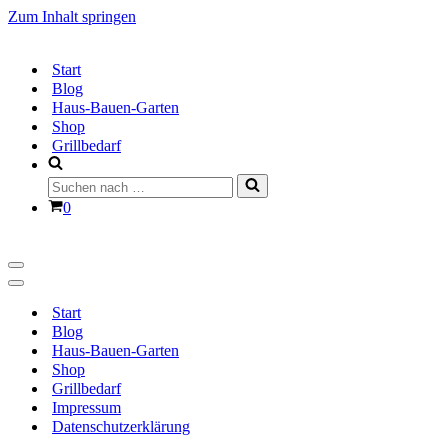
Zum Inhalt springen
Start
Blog
Haus-Bauen-Garten
Shop
Grillbedarf
Suchen
nach …
Warenkorb
0
Navigationsmenü
Navigationsmenü
Start
Blog
Haus-Bauen-Garten
Shop
Grillbedarf
Impressum
Datenschutzerklärung