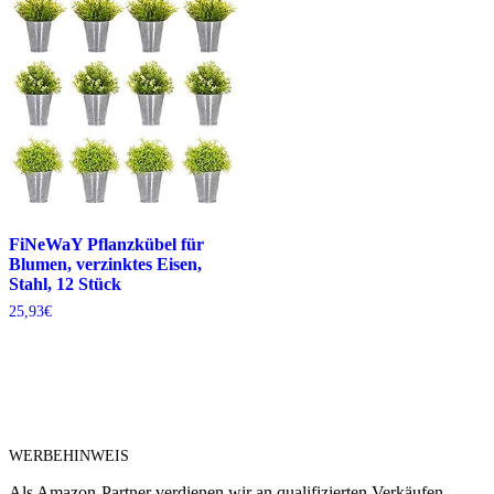
FiNeWaY Pflanzkübel für
Blumen, verzinktes Eisen,
Stahl, 12 Stück
25,93
€
WERBEHINWEIS
Als Amazon-Partner verdienen wir an qualifizierten Verkäufen