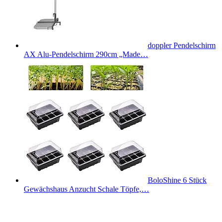
doppler Pendelschirm
AX Alu-Pendelschirm 290cm „Made…
BoloShine 6 Stück
Gewächshaus Anzucht Schale Töpfe,…