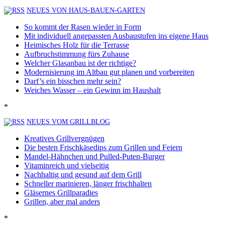
NEUES VON HAUS-BAUEN-GARTEN
So kommt der Rasen wieder in Form
Mit individuell angepassten Ausbaustufen ins eigene Haus
Heimisches Holz für die Terrasse
Aufbruchstimmung fürs Zuhause
Welcher Glasanbau ist der richtige?
Modernisierung im Altbau gut planen und vorbereiten
Darf’s ein bisschen mehr sein?
Weiches Wasser – ein Gewinn im Haushalt
*
NEUES VOM GRILLBLOG
Kreatives Grillvergnügen
Die besten Frischkäsedips zum Grillen und Feiern
Mandel-Hähnchen und Pulled-Puten-Burger
Vitaminreich und vielseitig
Nachhaltig und gesund auf dem Grill
Schneller marinieren, länger frischhalten
Gläsernes Grillparadies
Grillen, aber mal anders
*