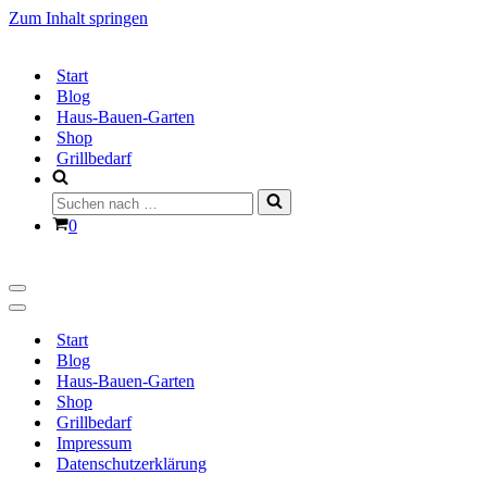
Zum Inhalt springen
Start
Blog
Haus-Bauen-Garten
Shop
Grillbedarf
Suchen
nach …
Warenkorb
0
Navigationsmenü
Navigationsmenü
Start
Blog
Haus-Bauen-Garten
Shop
Grillbedarf
Impressum
Datenschutzerklärung