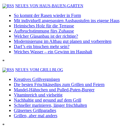
NEUES VON HAUS-BAUEN-GARTEN
So kommt der Rasen wieder in Form
Mit individuell angepassten Ausbaustufen ins eigene Haus
Heimisches Holz für die Terrasse
Aufbruchstimmung fürs Zuhause
Welcher Glasanbau ist der richtige?
Modernisierung im Altbau gut planen und vorbereiten
Darf’s ein bisschen mehr sein?
Weiches Wasser – ein Gewinn im Haushalt
*
NEUES VOM GRILLBLOG
Kreatives Grillvergnügen
Die besten Frischkäsedips zum Grillen und Feiern
Mandel-Hähnchen und Pulled-Puten-Burger
Vitaminreich und vielseitig
Nachhaltig und gesund auf dem Grill
Schneller marinieren, länger frischhalten
Gläsernes Grillparadies
Grillen, aber mal anders
*