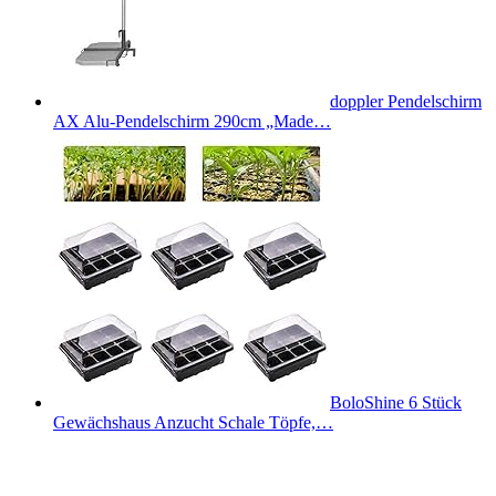
doppler Pendelschirm
AX Alu-Pendelschirm 290cm „Made…
BoloShine 6 Stück
Gewächshaus Anzucht Schale Töpfe,…