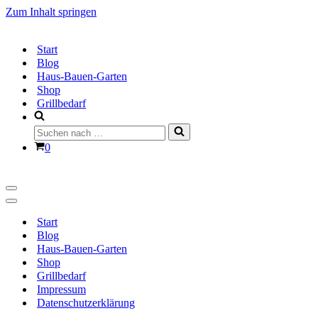
Zum Inhalt springen
Start
Blog
Haus-Bauen-Garten
Shop
Grillbedarf
Suchen
nach …
Warenkorb
0
Navigationsmenü
Navigationsmenü
Start
Blog
Haus-Bauen-Garten
Shop
Grillbedarf
Impressum
Datenschutzerklärung