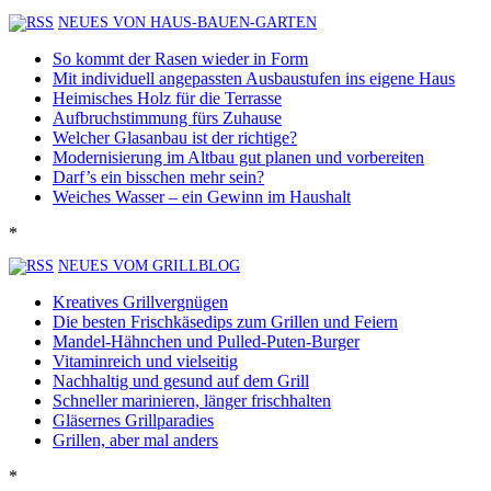
NEUES VON HAUS-BAUEN-GARTEN
So kommt der Rasen wieder in Form
Mit individuell angepassten Ausbaustufen ins eigene Haus
Heimisches Holz für die Terrasse
Aufbruchstimmung fürs Zuhause
Welcher Glasanbau ist der richtige?
Modernisierung im Altbau gut planen und vorbereiten
Darf’s ein bisschen mehr sein?
Weiches Wasser – ein Gewinn im Haushalt
*
NEUES VOM GRILLBLOG
Kreatives Grillvergnügen
Die besten Frischkäsedips zum Grillen und Feiern
Mandel-Hähnchen und Pulled-Puten-Burger
Vitaminreich und vielseitig
Nachhaltig und gesund auf dem Grill
Schneller marinieren, länger frischhalten
Gläsernes Grillparadies
Grillen, aber mal anders
*