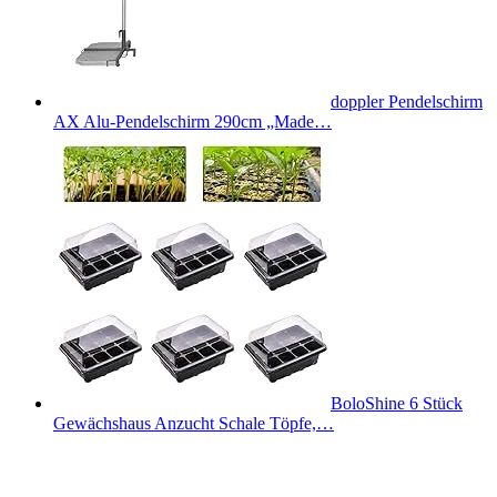
doppler Pendelschirm
AX Alu-Pendelschirm 290cm „Made…
BoloShine 6 Stück
Gewächshaus Anzucht Schale Töpfe,…