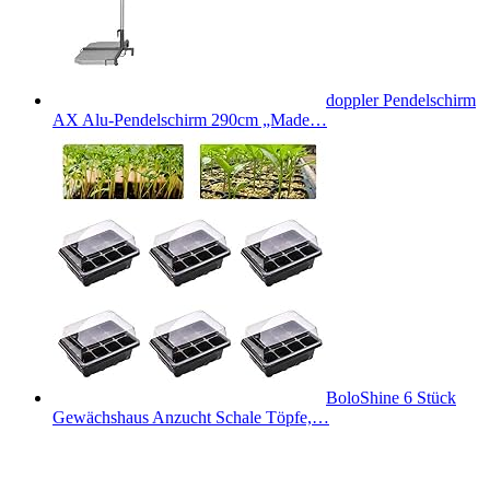
doppler Pendelschirm
AX Alu-Pendelschirm 290cm „Made…
BoloShine 6 Stück
Gewächshaus Anzucht Schale Töpfe,…