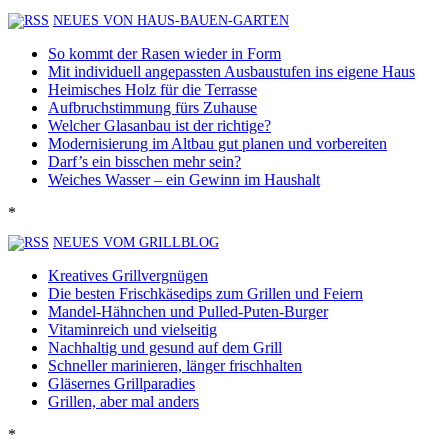
NEUES VON HAUS-BAUEN-GARTEN
So kommt der Rasen wieder in Form
Mit individuell angepassten Ausbaustufen ins eigene Haus
Heimisches Holz für die Terrasse
Aufbruchstimmung fürs Zuhause
Welcher Glasanbau ist der richtige?
Modernisierung im Altbau gut planen und vorbereiten
Darf’s ein bisschen mehr sein?
Weiches Wasser – ein Gewinn im Haushalt
*
NEUES VOM GRILLBLOG
Kreatives Grillvergnügen
Die besten Frischkäsedips zum Grillen und Feiern
Mandel-Hähnchen und Pulled-Puten-Burger
Vitaminreich und vielseitig
Nachhaltig und gesund auf dem Grill
Schneller marinieren, länger frischhalten
Gläsernes Grillparadies
Grillen, aber mal anders
*