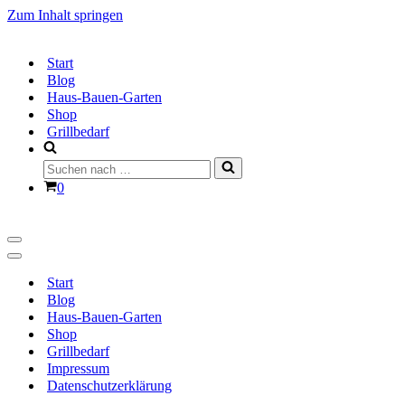
Zum Inhalt springen
Start
Blog
Haus-Bauen-Garten
Shop
Grillbedarf
Suchen
nach …
Warenkorb
0
Navigationsmenü
Navigationsmenü
Start
Blog
Haus-Bauen-Garten
Shop
Grillbedarf
Impressum
Datenschutzerklärung