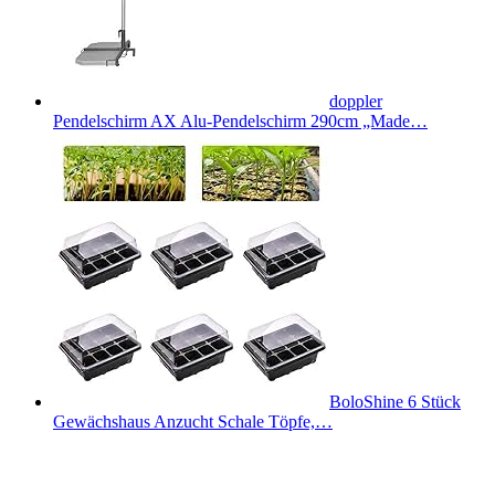
doppler
Pendelschirm AX Alu-Pendelschirm 290cm „Made…
BoloShine 6 Stück
Gewächshaus Anzucht Schale Töpfe,…