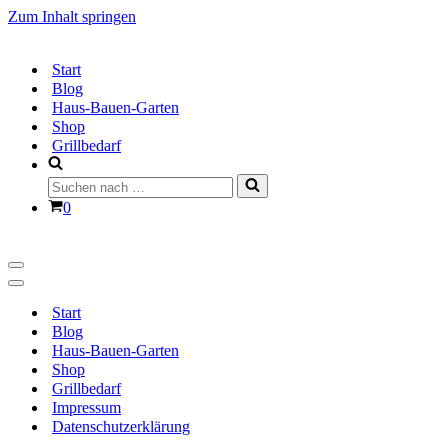
Zum Inhalt springen
Start
Blog
Haus-Bauen-Garten
Shop
Grillbedarf
Suchen
nach …
Warenkorb
0
Navigationsmenü
Navigationsmenü
Start
Blog
Haus-Bauen-Garten
Shop
Grillbedarf
Impressum
Datenschutzerklärung