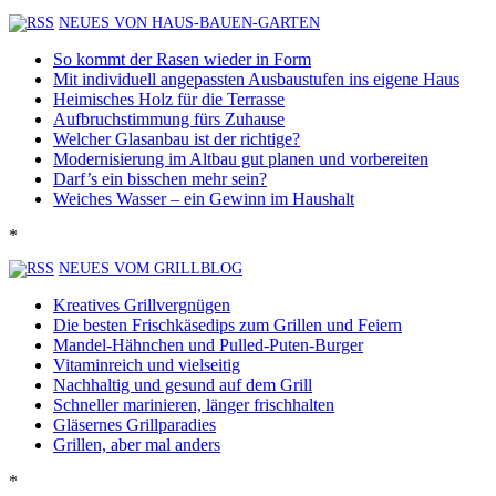
NEUES VON HAUS-BAUEN-GARTEN
So kommt der Rasen wieder in Form
Mit individuell angepassten Ausbaustufen ins eigene Haus
Heimisches Holz für die Terrasse
Aufbruchstimmung fürs Zuhause
Welcher Glasanbau ist der richtige?
Modernisierung im Altbau gut planen und vorbereiten
Darf’s ein bisschen mehr sein?
Weiches Wasser – ein Gewinn im Haushalt
*
NEUES VOM GRILLBLOG
Kreatives Grillvergnügen
Die besten Frischkäsedips zum Grillen und Feiern
Mandel-Hähnchen und Pulled-Puten-Burger
Vitaminreich und vielseitig
Nachhaltig und gesund auf dem Grill
Schneller marinieren, länger frischhalten
Gläsernes Grillparadies
Grillen, aber mal anders
*