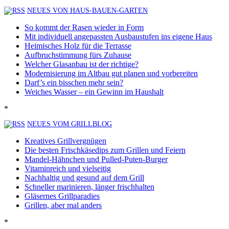
NEUES VON HAUS-BAUEN-GARTEN
So kommt der Rasen wieder in Form
Mit individuell angepassten Ausbaustufen ins eigene Haus
Heimisches Holz für die Terrasse
Aufbruchstimmung fürs Zuhause
Welcher Glasanbau ist der richtige?
Modernisierung im Altbau gut planen und vorbereiten
Darf’s ein bisschen mehr sein?
Weiches Wasser – ein Gewinn im Haushalt
*
NEUES VOM GRILLBLOG
Kreatives Grillvergnügen
Die besten Frischkäsedips zum Grillen und Feiern
Mandel-Hähnchen und Pulled-Puten-Burger
Vitaminreich und vielseitig
Nachhaltig und gesund auf dem Grill
Schneller marinieren, länger frischhalten
Gläsernes Grillparadies
Grillen, aber mal anders
*