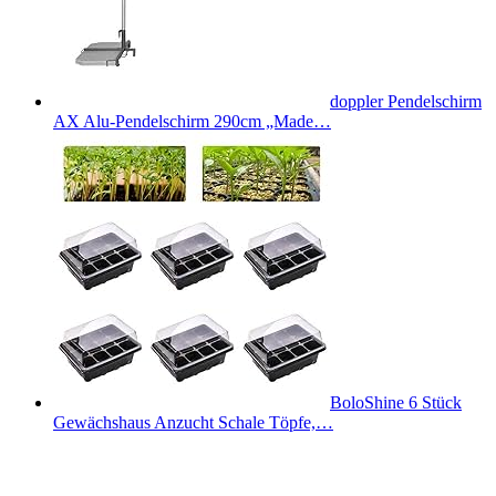
doppler Pendelschirm
AX Alu-Pendelschirm 290cm „Made…
BoloShine 6 Stück
Gewächshaus Anzucht Schale Töpfe,…