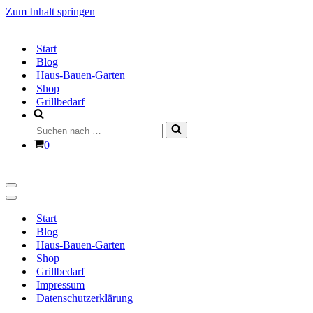
Zum Inhalt springen
Start
Blog
Haus-Bauen-Garten
Shop
Grillbedarf
Suchen
nach …
Warenkorb
0
Navigationsmenü
Navigationsmenü
Start
Blog
Haus-Bauen-Garten
Shop
Grillbedarf
Impressum
Datenschutzerklärung