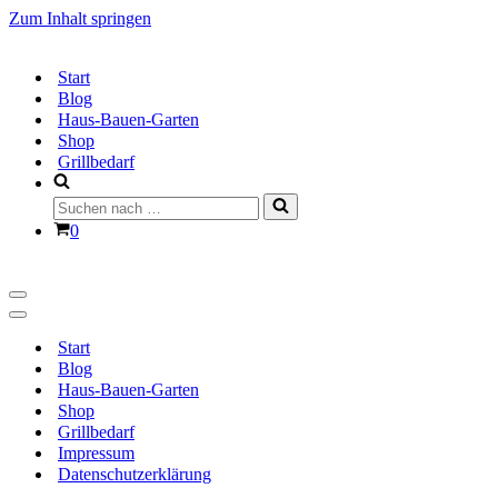
Zum Inhalt springen
Start
Blog
Haus-Bauen-Garten
Shop
Grillbedarf
Suchen
nach …
Warenkorb
0
Navigationsmenü
Navigationsmenü
Start
Blog
Haus-Bauen-Garten
Shop
Grillbedarf
Impressum
Datenschutzerklärung