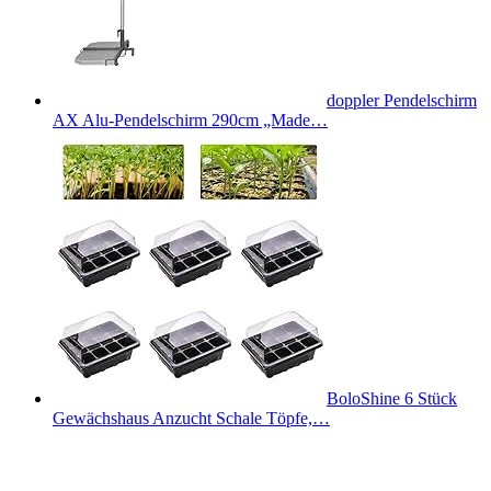
doppler Pendelschirm
AX Alu-Pendelschirm 290cm „Made…
BoloShine 6 Stück
Gewächshaus Anzucht Schale Töpfe,…