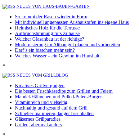
NEUES VON HAUS-BAUEN-GARTEN
So kommt der Rasen wieder in Form
Mit individuell angepassten Ausbaustufen ins eigene Haus
Heimisches Holz für die Terrasse
Aufbruchstimmung fürs Zuhause
Welcher Glasanbau ist der richtige?
Modernisierung im Altbau gut planen und vorbereiten
Darf’s ein bisschen mehr sein?
Weiches Wasser – ein Gewinn im Haushalt
*
NEUES VOM GRILLBLOG
Kreatives Grillvergnügen
Die besten Frischkäsedips zum Grillen und Feiern
Mandel-Hähnchen und Pulled-Puten-Burger
Vitaminreich und vielseitig
Nachhaltig und gesund auf dem Grill
Schneller marinieren, länger frischhalten
Gläsernes Grillparadies
Grillen, aber mal anders
*