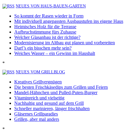
NEUES VON HAUS-BAUEN-GARTEN
So kommt der Rasen wieder in Form
Mit individuell angepassten Ausbaustufen ins eigene Haus
Heimisches Holz für die Terrasse
Aufbruchstimmung fürs Zuhause
Welcher Glasanbau ist der richtige?
Modernisierung im Altbau gut planen und vorbereiten
Darf’s ein bisschen mehr sein?
Weiches Wasser – ein Gewinn im Haushalt
*
NEUES VOM GRILLBLOG
Kreatives Grillvergnügen
Die besten Frischkäsedips zum Grillen und Feiern
Mandel-Hähnchen und Pulled-Puten-Burger
Vitaminreich und vielseitig
Nachhaltig und gesund auf dem Grill
Schneller marinieren, länger frischhalten
Gläsernes Grillparadies
Grillen, aber mal anders
*