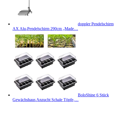
doppler Pendelschirm
AX Alu-Pendelschirm 290cm „Made…
BoloShine 6 Stück
Gewächshaus Anzucht Schale Töpfe,…