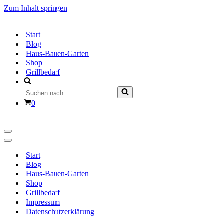
Zum Inhalt springen
Start
Blog
Haus-Bauen-Garten
Shop
Grillbedarf
Suchen
nach …
Warenkorb
0
Navigationsmenü
Navigationsmenü
Start
Blog
Haus-Bauen-Garten
Shop
Grillbedarf
Impressum
Datenschutzerklärung