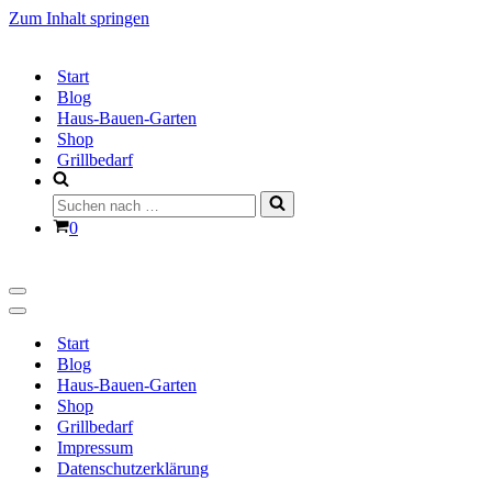
Zum Inhalt springen
Start
Blog
Haus-Bauen-Garten
Shop
Grillbedarf
Suchen
nach …
Warenkorb
0
Navigationsmenü
Navigationsmenü
Start
Blog
Haus-Bauen-Garten
Shop
Grillbedarf
Impressum
Datenschutzerklärung