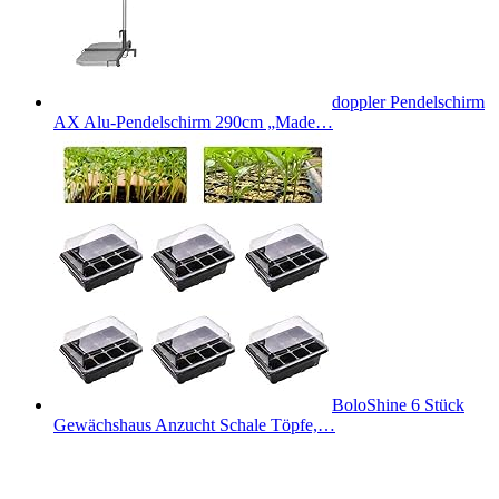
doppler Pendelschirm
AX Alu-Pendelschirm 290cm „Made…
BoloShine 6 Stück
Gewächshaus Anzucht Schale Töpfe,…