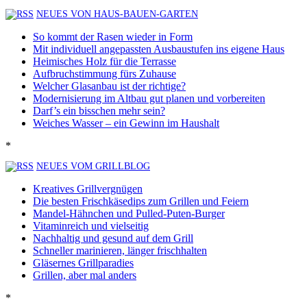
NEUES VON HAUS-BAUEN-GARTEN
So kommt der Rasen wieder in Form
Mit individuell angepassten Ausbaustufen ins eigene Haus
Heimisches Holz für die Terrasse
Aufbruchstimmung fürs Zuhause
Welcher Glasanbau ist der richtige?
Modernisierung im Altbau gut planen und vorbereiten
Darf’s ein bisschen mehr sein?
Weiches Wasser – ein Gewinn im Haushalt
*
NEUES VOM GRILLBLOG
Kreatives Grillvergnügen
Die besten Frischkäsedips zum Grillen und Feiern
Mandel-Hähnchen und Pulled-Puten-Burger
Vitaminreich und vielseitig
Nachhaltig und gesund auf dem Grill
Schneller marinieren, länger frischhalten
Gläsernes Grillparadies
Grillen, aber mal anders
*